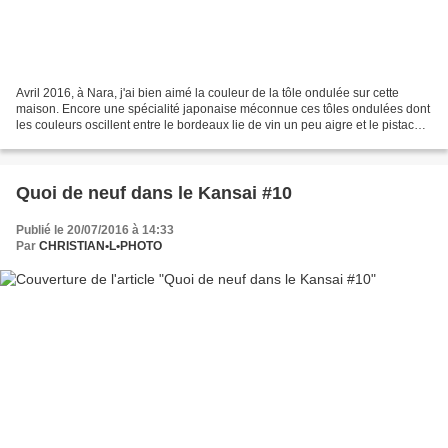
Avril 2016, à Nara, j'ai bien aimé la couleur de la tôle ondulée sur cette
maison. Encore une spécialité japonaise méconnue ces tôles ondulées dont
les couleurs oscillent entre le bordeaux lie de vin un peu aigre et le pistache
éventé. On notera également...
Quoi de neuf dans le Kansai #10
Publié le 20/07/2016 à 14:33
Par
CHRISTIAN•L•PHOTO