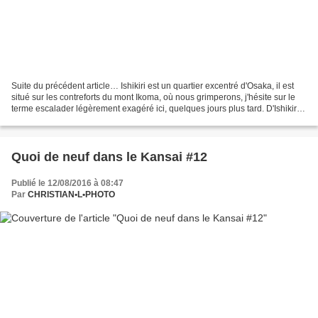
Suite du précédent article… Ishikiri est un quartier excentré d'Osaka, il est
situé sur les contreforts du mont Ikoma, où nous grimperons, j'hésite sur le
terme escalader légèrement exagéré ici, quelques jours plus tard. D'Ishikiri
on voit bien Osaka....
Quoi de neuf dans le Kansai #12
Publié le 12/08/2016 à 08:47
Par
CHRISTIAN•L•PHOTO