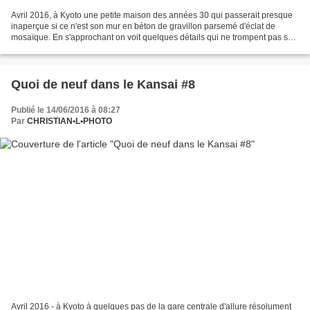
Avril 2016, à Kyoto une petite maison des années 30 qui passerait presque
inaperçue si ce n'est son mur en béton de gravillon parsemé d'éclat de
mosaïque. En s'approchant on voit quelques détails qui ne trompent pas sur
le soin apporté à sa construction...
Quoi de neuf dans le Kansai #8
Publié le 14/06/2016 à 08:27
Par
CHRISTIAN•L•PHOTO
Avril 2016 - à Kyoto à quelques pas de la gare centrale d'allure résolument