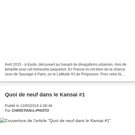
Avril 2015 - à Kyoto, découvert au hasard de divagations urbaines. Avis de
tempête pour cet immeuble paquebot. En France ils ont bien de la chance
ceux de Sauvage à Paris, ou le Latitude 43 de Pingusson. Pour celui-là,
l'iceberg qui le coulera se rapproche...
Quoi de neuf dans le Kansai #1
Publié le 12/05/2016 à 08:46
Par
CHRISTIAN•L•PHOTO