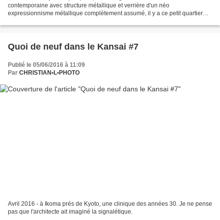
contemporaine avec structure métallique et verrière d'un néo
expressionnisme métallique complètement assumé, il y a ce petit quartier…
かどや tout est dit sur l'enseigne : "maison...
Quoi de neuf dans le Kansai #7
Publié le 05/06/2016 à 11:09
Par
CHRISTIAN•L•PHOTO
Avril 2016 - à Ikoma prés de Kyoto, une clinique des années 30. Je ne pense
pas que l'architecte ait imaginé la signalétique.