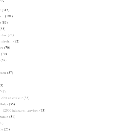
ES
e
(315)
en…
(191)
e
(86)
(83)
ombre
(78)
e miroir…
(72)
tre
(70)
(70)
(68)
iroir
(57)
3)
(44)
 c'est en couleur
(38)
Holga
(35)
 : 12000 habitants…environ
(33)
porain
(31)
30)
lle
(25)