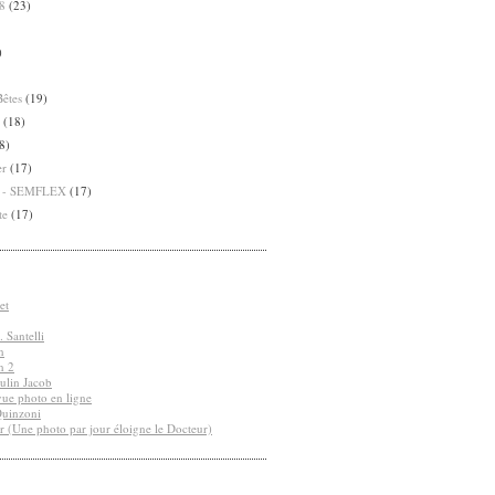
8
(23)
)
Bêtes
(19)
(18)
8)
er
(17)
8 - SEMFLEX
(17)
te
(17)
et
 Santelli
n
n 2
ulin Jacob
vue photo en ligne
Quinzoni
r (Une photo par jour éloigne le Docteur)