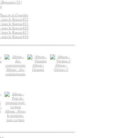
de Boussens (31)
er
Place de la Comédie
 dans le Kansai #22
 dans le Kansai #21
 dans le Kansai #20
 dans le Kansai #17
 dans le Kansai #16
Album -
Album -
Album - Art-
Chantier
Vitrines-2
contemporain
-
S
Album - Pour-
le-moment-
tout-va-bien