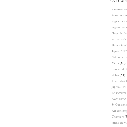
CATÉGORI
Architectur
Presque ri
Signe de vi
argentique
éloge de l'
A travers l
De ma fenê
Japon 2012
St-Gaudens
Villes
(63)
tombée du t
Cafés
(54)
Interlude
(5
japon2014
Le mercredi
Avec Mme 
St-Gaudens
Art contem
Chantiers
(
jardin de vi