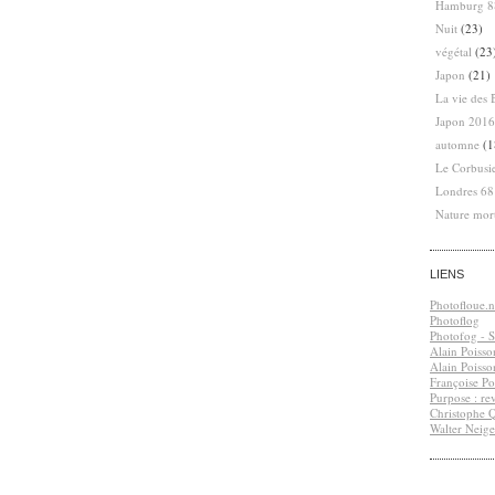
Hamburg 8
Nuit
(23)
végétal
(23
Japon
(21)
La vie des 
Japon 2016
automne
(1
Le Corbusi
Londres 6
Nature mor
LIENS
Photofloue.n
Photoflog
Photofog - S.
Alain Poisso
Alain Poisso
Françoise Po
Purpose : re
Christophe 
Walter Neige