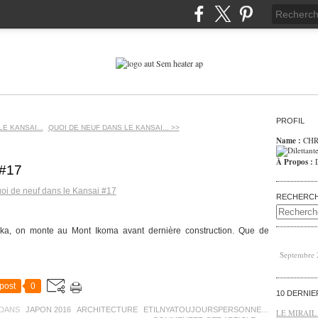
PROFIL
E KANSAI...
QUOI DE NEUF DANS LE KANSAI... >>
Name :
CHR
À Propos :
 #17
RECHERC
'Osaka, on monte au Mont Ikoma avant dernière construction. Que de
Septembre
post
0
10 DERNI
DANS
JAPON 2016
ARCHITECTURE
ETILNYATOUJOURSPERSONNE…
LE MIRAIL