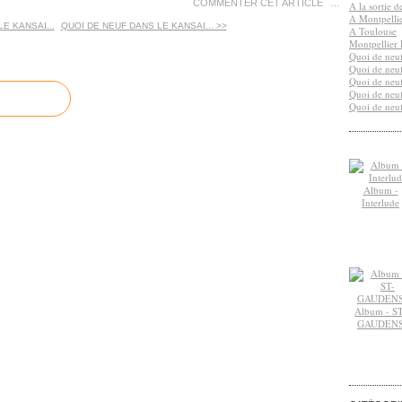
COMMENTER CET ARTICLE
…
A la sortie 
A Montpelli
E KANSAI...
QUOI DE NEUF DANS LE KANSAI... >>
A Toulouse
Montpellier 
Quoi de neuf
Quoi de neuf
Quoi de neuf
Quoi de neuf
Quoi de neuf
Album -
Interlude
Album - ST
GAUDEN