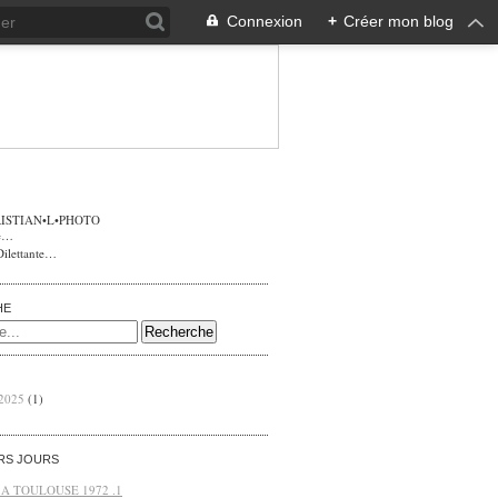
Connexion
+
Créer mon blog
ISTIAN•L•PHOTO
Dilettante…
HE
 2025
(1)
ERS JOURS
 A TOULOUSE 1972 .1