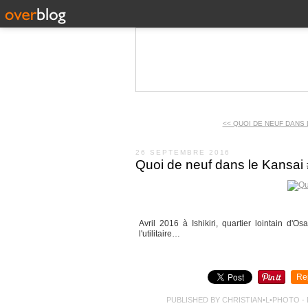
<< QUOI DE NEUF DANS L
26 SEPTEMBRE 2016
Quoi de neuf dans le Kansai
Avril 2016 à Ishikiri, quartier lointain d
l'utilitaire…
Re
PUBLISHED BY CHRISTIAN•L•PHOTO
-