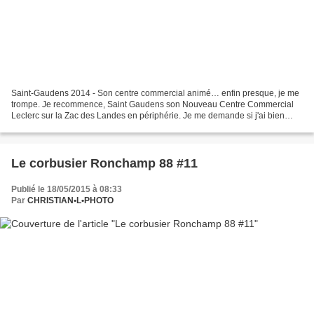
Saint-Gaudens 2014 - Son centre commercial animé… enfin presque, je me
trompe. Je recommence, Saint Gaudens son Nouveau Centre Commercial
Leclerc sur la Zac des Landes en périphérie. Je me demande si j'ai bien
compris Marc Augé quand il parle des non...
Le corbusier Ronchamp 88 #11
Publié le 18/05/2015 à 08:33
Par
CHRISTIAN•L•PHOTO