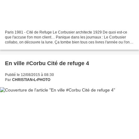
Paris 1981 - Cité de Refuge Le Corbusier architecte 1929 De quoi est-ce
que l'accuse t'on mon client… Panique dans les journaux : Le Corbusier
collabo, on découvre la lune. Ça tombe bien tous ces livres l'année ou l'on
fête, je ne sais toujours pas quel...
En ville #Corbu Cité de refuge 4
Publié le 12/08/2015 à 08:30
Par
CHRISTIAN•L•PHOTO