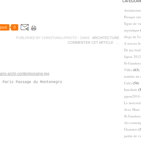
CATÉGORI
Architectur
Presque ri
Signe de vi
post
0
argentique
éloge de l'
PUBLISHED BY CHRISTIAN•L•PHOTO
-
DANS
ARCHITECTURE
COMMENTER CET ARTICLE
…
A travers l
De ma fenê
Japon 2012
St-Gaudens
Villes
(63)
tombée du t
1 Paris Passage du Montenegro
Cafés
(54)
Interlude
(5
japon2014
Le mercredi
Avec Mme 
St-Gaudens
Art contem
Chantiers
(
jardin de vi