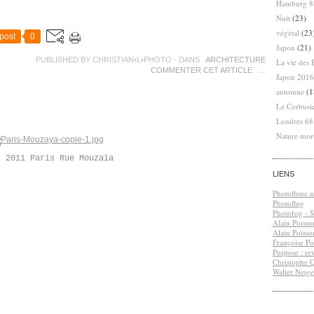
Hamburg 8
Nuit
(23)
végétal
(23
post
0
Japon
(21)
PUBLISHED BY CHRISTIAN•L•PHOTO
-
DANS
ARCHITECTURE
La vie des 
COMMENTER CET ARTICLE
…
Japon 2016
automne
(1
Le Corbusi
Londres 6
Nature mor
t 2011 Paris Rue Mouzaïa
LIENS
Photofloue.n
Photoflog
Photofog - S.
Alain Poisso
Alain Poisso
Françoise Po
Purpose : re
Christophe 
Walter Neige