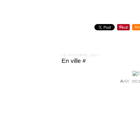
Re
13 OCTOBRE 2011
En ville #
A
oût 201