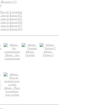
de Boussens (31)
er
Place de la Comédie
 dans le Kansai #22
 dans le Kansai #21
 dans le Kansai #20
 dans le Kansai #17
 dans le Kansai #16
Album -
Album -
Album - Art-
Chantier
Vitrines-2
contemporain
-
S
Album - Pour-
le-moment-
tout-va-bien