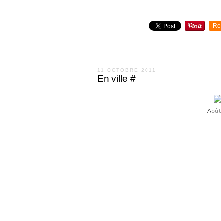
Re
11 OCTOBRE 2011
En ville #
A
oû