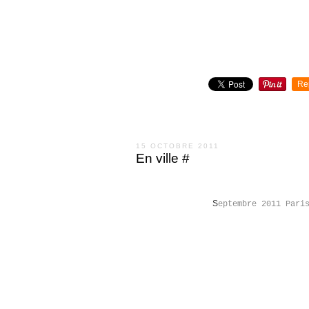
Re
15 OCTOBRE 2011
En ville #
S
eptembre 2011 Pari