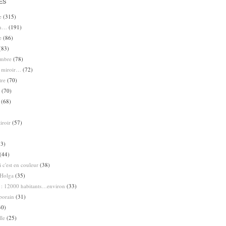
ES
e
(315)
en…
(191)
e
(86)
(83)
ombre
(78)
e miroir…
(72)
tre
(70)
(70)
(68)
iroir
(57)
3)
(44)
 c'est en couleur
(38)
Holga
(35)
 : 12000 habitants…environ
(33)
porain
(31)
30)
lle
(25)