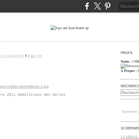
PROFIL
<
<
1
2
3
4
5
6
7
8
9
10
>
>>
Name :
CHR
À Propos :
RECHERC
bre 2011 Démolitions des Halles
Septembre
10 DERNI
LE MIRAIL