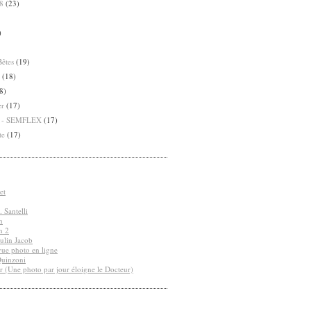
8
(23)
)
Bêtes
(19)
(18)
8)
er
(17)
8 - SEMFLEX
(17)
te
(17)
et
 Santelli
n
n 2
ulin Jacob
vue photo en ligne
Quinzoni
r (Une photo par jour éloigne le Docteur)