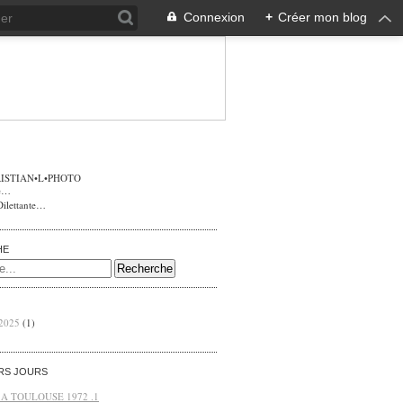
Connexion
+
Créer mon blog
ISTIAN•L•PHOTO
Dilettante…
HE
 2025
(1)
ERS JOURS
 A TOULOUSE 1972 .1