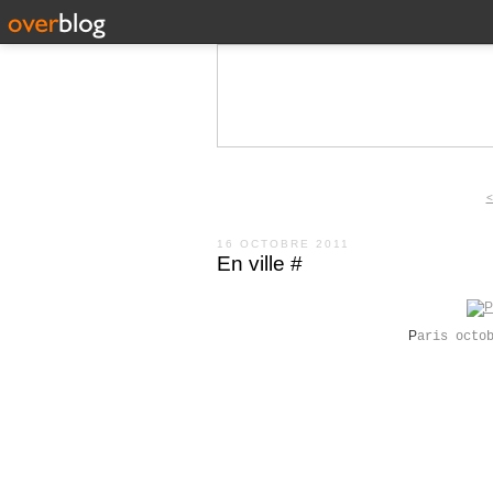
<
16 OCTOBRE 2011
En ville #
P
aris octo