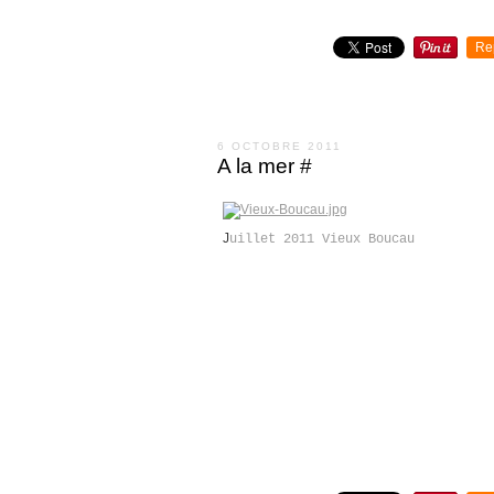
Re
6 OCTOBRE 2011
A la mer #
J
uillet 2011 Vieux Boucau