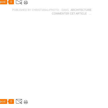
post
0
PUBLISHED BY CHRISTIAN•L•PHOTO
-
DANS
ARCHITECTURE
COMMENTER CET ARTICLE
…
post
0