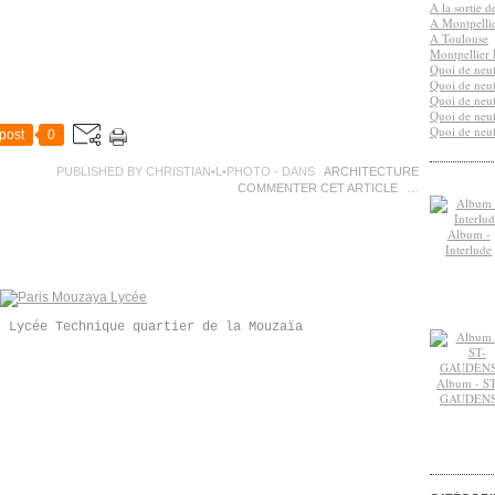
A la sortie 
A Montpelli
A Toulouse
Montpellier 
Quoi de neuf
Quoi de neuf
Quoi de neuf
Quoi de neuf
Quoi de neuf
post
0
PUBLISHED BY CHRISTIAN•L•PHOTO
-
DANS
ARCHITECTURE
COMMENTER CET ARTICLE
…
Album -
Interlude
s Lycée Technique quartier de la Mouzaïa
Album - ST
GAUDEN