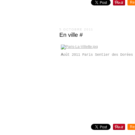
Re
5 OCTOBRE 2011
En ville #
A
oût 2011 Paris Sentier des Dorées
Re