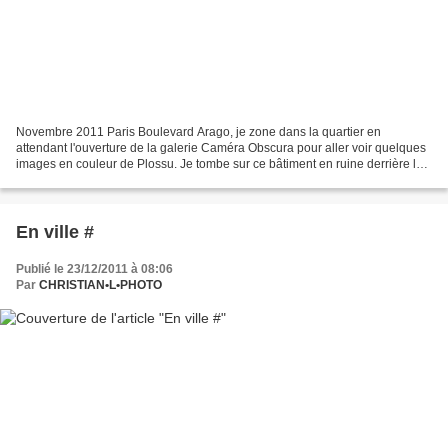
Novembre 2011 Paris Boulevard Arago, je zone dans la quartier en
attendant l'ouverture de la galerie Caméra Obscura pour aller voir quelques
images en couleur de Plossu. Je tombe sur ce bâtiment en ruine derrière le
CSTB. Mon dépit de ne pouvoir m'approcher...
En ville #
Publié le 23/12/2011 à 08:06
Par
CHRISTIAN•L•PHOTO