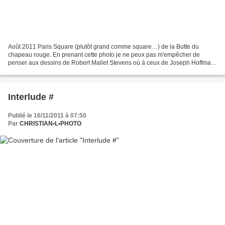
Août 2011 Paris Square (plutôt grand comme square…) de la Butte du
chapeau rouge. En prenant cette photo je ne peux pas m'empêcher de
penser aux dessins de Robert Mallet Stevens où à ceux de Joseph Hoffman
pour le palais Stoclet à Bruxelles.
Interlude #
Publié le 16/11/2011 à 07:50
Par
CHRISTIAN•L•PHOTO