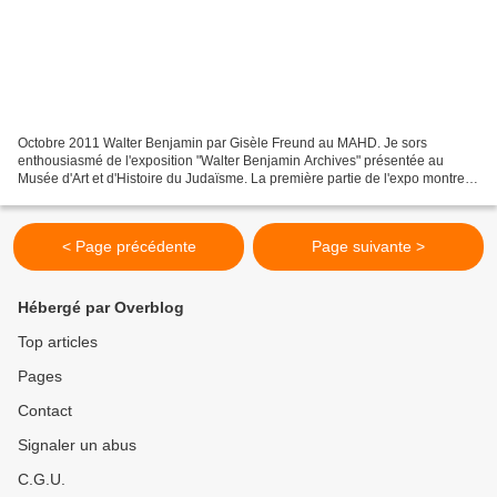
Octobre 2011 Walter Benjamin par Gisèle Freund au MAHD. Je sors
enthousiasmé de l'exposition "Walter Benjamin Archives" présentée au
Musée d'Art et d'Histoire du Judaïsme. La première partie de l'expo montre
de façon intelligente les "méthodes de travail"...
< Page précédente
Page suivante >
Hébergé par Overblog
Top articles
Pages
Contact
Signaler un abus
C.G.U.