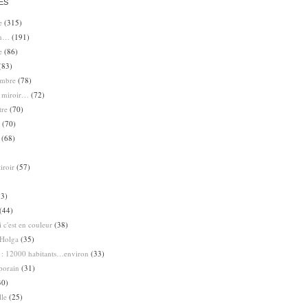
ES
e
(315)
en…
(191)
e
(86)
(83)
ombre
(78)
e miroir…
(72)
tre
(70)
(70)
(68)
iroir
(57)
3)
(44)
 c'est en couleur
(38)
Holga
(35)
 : 12000 habitants…environ
(33)
porain
(31)
30)
lle
(25)