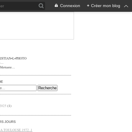
Connexion
+
Créer mon blog
ISTIAN•L•PHOTO
Dilettante…
HE
 2025
(1)
ERS JOURS
 A TOULOUSE 1972 .1