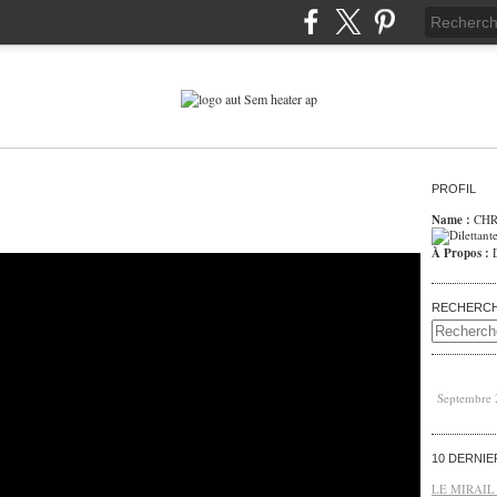
PROFIL
Name :
CHR
À Propos :
RECHERC
Septembre
10 DERNI
LE MIRAIL