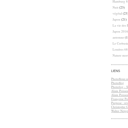
Hamburg 8
Nuit
(23)
végétal
(23
Japon
(21)
La vie des 
Japon 2016
automne
(1
Le Corbusi
Londres 6
Nature mor
LIENS
Photofloue.n
Photoflog
Photofog - S.
Alain Poisso
Alain Poisso
Françoise Po
Purpose : re
Christophe 
Walter Neige