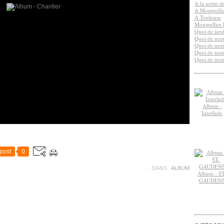
A la sortie 
A Montpelli
A Toulouse
Montpellier 
Quoi de neuf
Quoi de neuf
Quoi de neuf
Quoi de neuf
Quoi de neuf
Album -
Interlude
post
0
-
DANS
ALBUM
Album - ST
GAUDEN