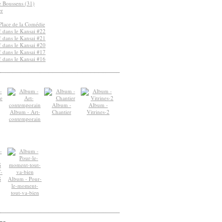
de Boussens (31)
er
Place de la Comédie
 dans le Kansai #22
 dans le Kansai #21
 dans le Kansai #20
 dans le Kansai #17
 dans le Kansai #16
Album -
Album -
Album - Art-
Chantier
Vitrines-2
contemporain
-
S
Album - Pour-
le-moment-
tout-va-bien