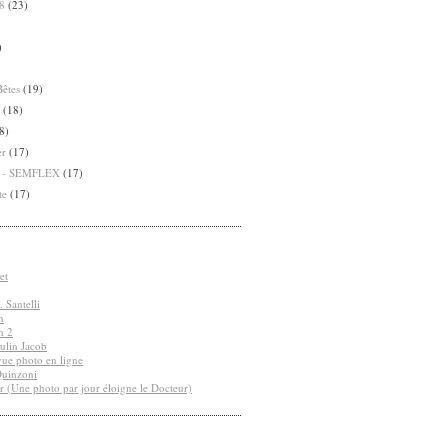
8
(23)
)
Bêtes
(19)
(18)
8)
er
(17)
8 - SEMFLEX
(17)
te
(17)
et
 Santelli
n
n 2
ulin Jacob
vue photo en ligne
Quinzoni
r (Une photo par jour éloigne le Docteur)