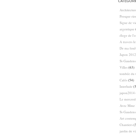
CATÉGORI
Architectur
Presque ri
Signe de vi
argentique
éloge de l'
A travers l
De ma fenê
Japon 2012
St-Gaudens
Villes
(63)
tombée du t
Cafés
(54)
Interlude
(5
japon2014
Le mercredi
Avec Mme 
St-Gaudens
Art contem
Chantiers
(
jardin de vi