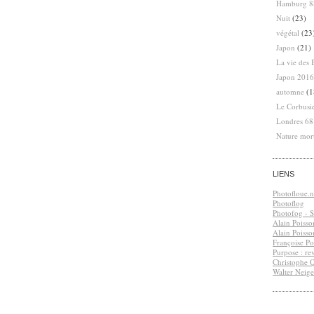
Hamburg 8
Nuit
(23)
végétal
(23
Japon
(21)
La vie des 
Japon 2016
automne
(1
Le Corbusi
Londres 6
Nature mor
LIENS
Photofloue.n
Photoflog
Photofog - S.
Alain Poisso
Alain Poisso
Françoise Po
Purpose : re
Christophe 
Walter Neige