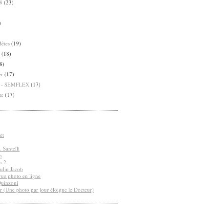
8
(23)
)
Bêtes
(19)
(18)
8)
er
(17)
8 - SEMFLEX
(17)
te
(17)
et
 Santelli
n
n 2
ulin Jacob
vue photo en ligne
Quinzoni
r (Une photo par jour éloigne le Docteur)