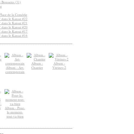
de Boussens (31)
er
Place de la Comédie
 dans le Kansai #22
 dans le Kansai #21
 dans le Kansai #20
 dans le Kansai #17
 dans le Kansai #16
Album -
Album -
Album - Art-
Chantier
Vitrines-2
contemporain
-
S
Album - Pour-
le-moment-
tout-va-bien