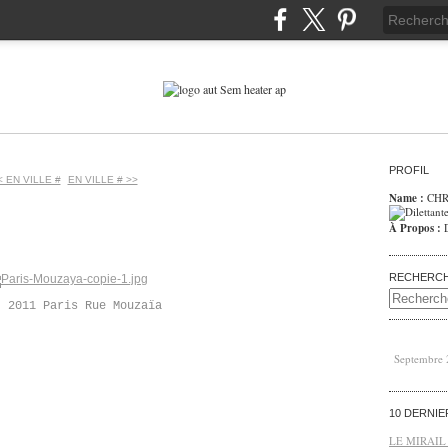
PROFIL
< EN VILLE #
EN VILLE # >>
Name :
CHR
À Propos :
RECHERC
t 2011 Paris Rue Mouzaïa
Septembre
10 DERNI
LE MIRAIL