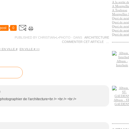
A la sortie 
A Montpelli
A Toulouse
Montpellier 
Quoi de neuf
Quoi de neuf
Quoi de neuf
post
0
Quoi de neuf
Quoi de neuf
PUBLISHED BY CHRISTIAN•L•PHOTO
-
DANS
ARCHITECTURE
COMMENTER CET ARTICLE
…
< EN VILLE #
EN VILLE # >>
Album -
Interlude
0
hotographier de l'architecture<br /> <br /> <br />
Album - ST
GAUDEN