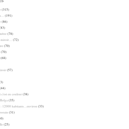
ES
e
(315)
en…
(191)
e
(86)
(83)
ombre
(78)
e miroir…
(72)
tre
(70)
(70)
(68)
iroir
(57)
3)
(44)
 c'est en couleur
(38)
Holga
(35)
 : 12000 habitants…environ
(33)
porain
(31)
30)
lle
(25)