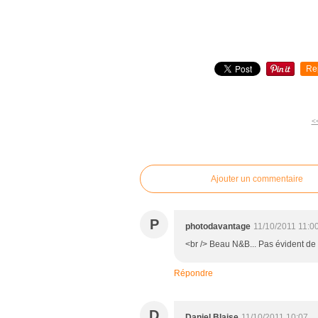
Re
<
commentaires
Ajouter un commentaire
P
photodavantage
11/10/2011 11:0
<br /> Beau N&B... Pas évident de p
Répondre
D
Daniel Blaise
11/10/2011 10:07