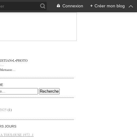
Connexion
+
Créer mon blog
ISTIAN•L•PHOTO
Dilettante…
HE
 2025
(1)
ERS JOURS
 A TOULOUSE 1972 .1