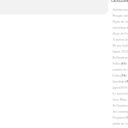
CATÉGORI
Architectur
Presque ri
Signe de vi
argentique
éloge de l'
A travers l
De ma fenê
Japon 2012
St-Gaudens
Villes
(63)
tombée du t
Cafés
(54)
Interlude
(5
japon2014
Le mercredi
Avec Mme 
St-Gaudens
Art contem
Chantiers
(
jardin de vi