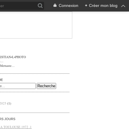
Connexion
+
Créer mon blog
ISTIAN•L•PHOTO
Dilettante…
HE
 2025
(1)
ERS JOURS
 A TOULOUSE 1972 .1