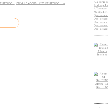
A la sortie 
E REFUGE...
EN VILLE #CORBU CITÉ DE REFUGE... >>
A Montpelli
A Toulouse
Montpellier 
Quoi de neuf
Quoi de neuf
Quoi de neuf
Quoi de neuf
Quoi de neuf
Album -
Interlude
Album - ST
GAUDEN