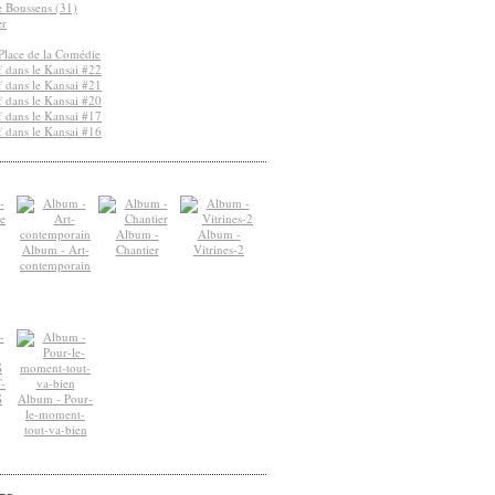
de Boussens (31)
er
Place de la Comédie
 dans le Kansai #22
 dans le Kansai #21
 dans le Kansai #20
 dans le Kansai #17
 dans le Kansai #16
Album -
Album -
Album - Art-
Chantier
Vitrines-2
contemporain
-
S
Album - Pour-
le-moment-
tout-va-bien