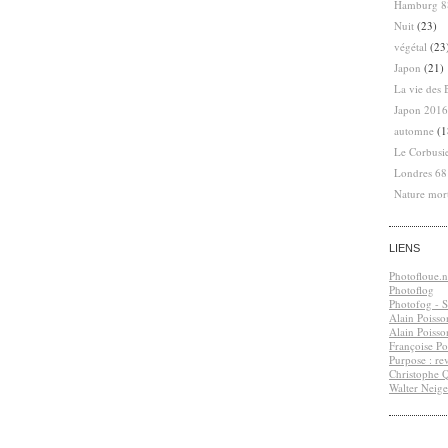
Hamburg 8
Nuit
(23)
végétal
(23
Japon
(21)
La vie des 
Japon 2016
automne
(1
Le Corbusi
Londres 6
Nature mor
LIENS
Photofloue.n
Photoflog
Photofog - S.
Alain Poisso
Alain Poisso
Françoise Po
Purpose : re
Christophe 
Walter Neige