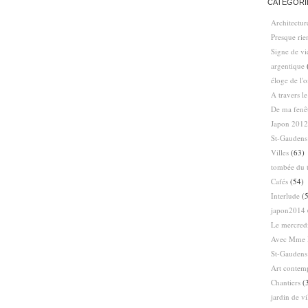
CATÉGORI
Architectur
Presque ri
Signe de vi
argentique
éloge de l'
A travers l
De ma fenê
Japon 2012
St-Gaudens
Villes
(63)
tombée du t
Cafés
(54)
Interlude
(5
japon2014
Le mercredi
Avec Mme 
St-Gaudens
Art contem
Chantiers
(
jardin de vi