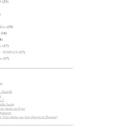
8
(23)
)
Bêtes
(19)
(18)
8)
er
(17)
8 - SEMFLEX
(17)
te
(17)
et
 Santelli
n
n 2
ulin Jacob
vue photo en ligne
Quinzoni
r (Une photo par jour éloigne le Docteur)