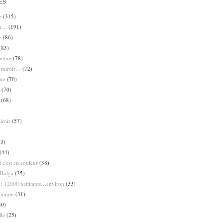
ES
e
(315)
en…
(191)
e
(86)
(83)
ombre
(78)
e miroir…
(72)
tre
(70)
(70)
(68)
iroir
(57)
3)
(44)
 c'est en couleur
(38)
Holga
(35)
 : 12000 habitants…environ
(33)
porain
(31)
30)
lle
(25)