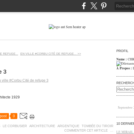
PROFIL
E REFUGE...
EN VILLE #CORBU CITÉ DE REFUGE... >>
Name :
CHR
À Propos :
e 3
RECHERC
hitecte 1929
Septembre
post
0
10 DERNI
S
LE CORBUSIER
ARCHITECTURE
ARGENTIQUE
TOMBÉE DU TIROIR
COMMENTER CET ARTICLE
…
LE MIRAIL