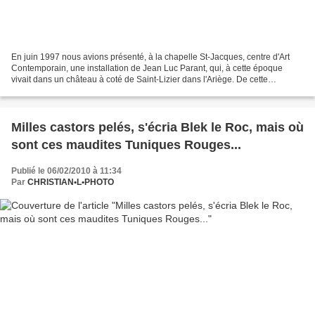
En juin 1997 nous avions présenté, à la chapelle St-Jacques, centre d'Art
Contemporain, une installation de Jean Luc Parant, qui, à cette époque
vivait dans un château à coté de Saint-Lizier dans l'Ariège. De cette
exposition, il ne reste plus qu' un...
Milles castors pelés, s'écria Blek le Roc, mais où
sont ces maudites Tuniques Rouges...
Publié le 06/02/2010 à 11:34
Par
CHRISTIAN•L•PHOTO