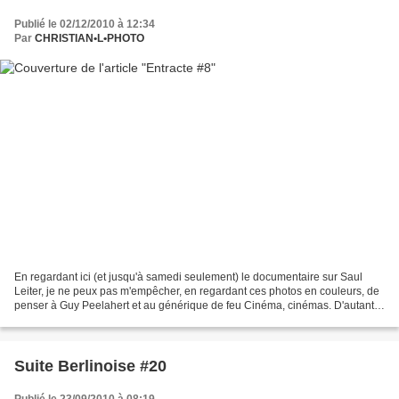
Publié le 02/12/2010 à 12:34
Par
CHRISTIAN•L•PHOTO
En regardant ici (et jusqu'à samedi seulement) le documentaire sur Saul
Leiter, je ne peux pas m'empêcher, en regardant ces photos en couleurs, de
penser à Guy Peelahert et au générique de feu Cinéma, cinémas. D'autant
plus que Claude Ventura, un des...
Suite Berlinoise #20
Publié le 23/09/2010 à 08:19