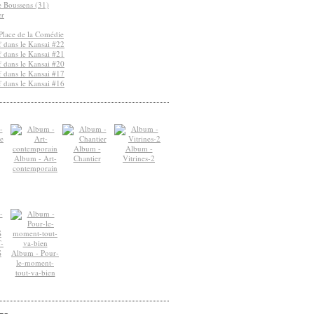
de Boussens (31)
er
Place de la Comédie
 dans le Kansai #22
 dans le Kansai #21
 dans le Kansai #20
 dans le Kansai #17
 dans le Kansai #16
Album -
Album -
Album - Art-
Chantier
Vitrines-2
contemporain
-
S
Album - Pour-
le-moment-
tout-va-bien