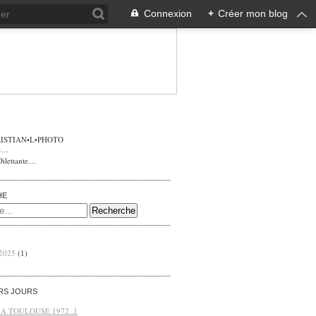
Connexion
+
Créer mon blog
ISTIAN•L•PHOTO
Dilettante…
HE
 2025
(1)
ERS JOURS
 A TOULOUSE 1972 .1