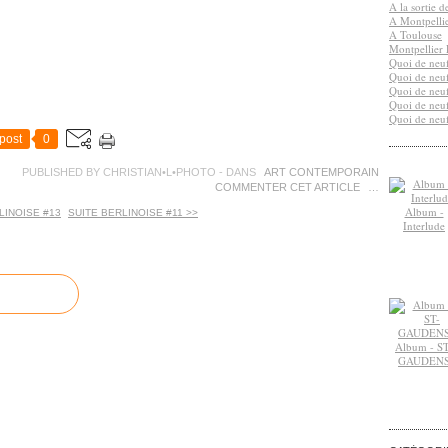
A la sortie 
A Montpelli
A Toulouse
Montpellier 
Quoi de neuf
Quoi de neuf
Quoi de neuf
Quoi de neuf
Quoi de neuf
post
0
PUBLISHED BY CHRISTIAN•L•PHOTO
-
DANS
ART CONTEMPORAIN
COMMENTER CET ARTICLE
…
Album -
LINOISE #13
SUITE BERLINOISE #11 >>
Interlude
Album - ST
GAUDEN