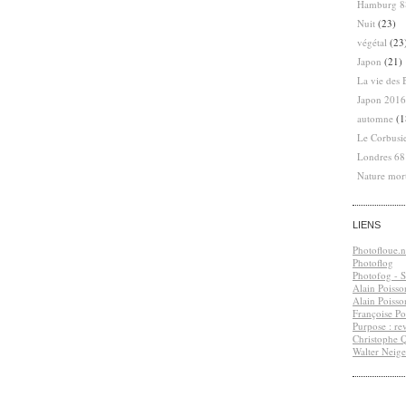
Hamburg 8
Nuit
(23)
végétal
(23
Japon
(21)
La vie des 
Japon 2016
automne
(1
Le Corbusi
Londres 6
Nature mor
LIENS
Photofloue.n
Photoflog
Photofog - S.
Alain Poisso
Alain Poisso
Françoise Po
Purpose : re
Christophe 
Walter Neige