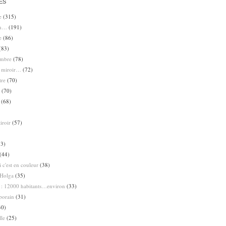
ES
e
(315)
en…
(191)
e
(86)
(83)
ombre
(78)
e miroir…
(72)
tre
(70)
(70)
(68)
iroir
(57)
3)
(44)
 c'est en couleur
(38)
Holga
(35)
 : 12000 habitants…environ
(33)
porain
(31)
30)
lle
(25)