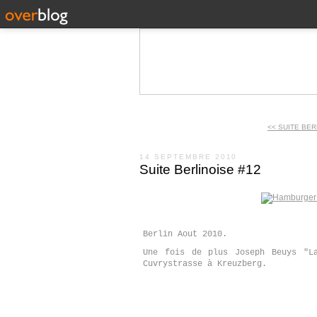
<< SUITE BER
14 SEPTEMBRE 2010
Suite Berlinoise #12
Berlin Aout 2010.
Une fois de plus Joseph Beuys "L
Cuvrystrasse à Kreuzberg.