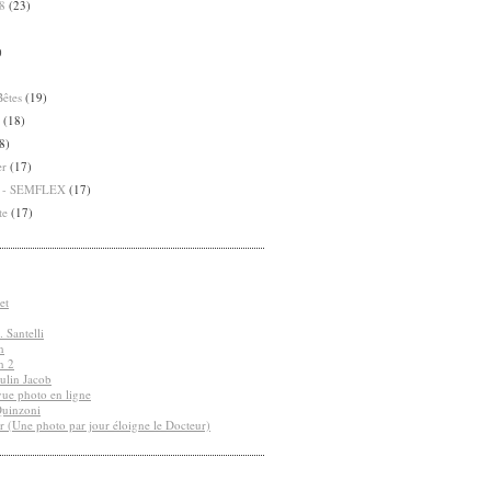
8
(23)
)
Bêtes
(19)
(18)
8)
er
(17)
8 - SEMFLEX
(17)
te
(17)
et
 Santelli
n
n 2
ulin Jacob
vue photo en ligne
Quinzoni
r (Une photo par jour éloigne le Docteur)