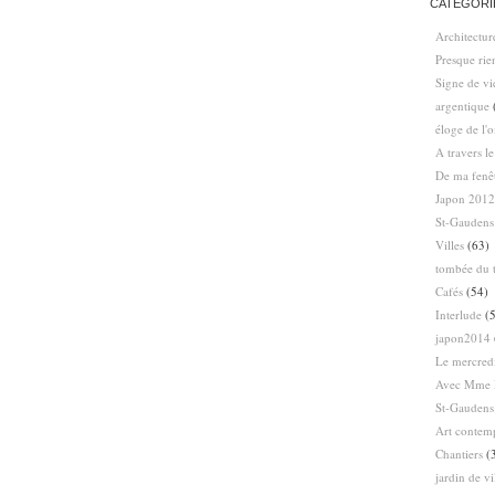
CATÉGORI
Architectur
Presque ri
Signe de vi
argentique
éloge de l'
A travers l
De ma fenê
Japon 2012
St-Gaudens
Villes
(63)
tombée du t
Cafés
(54)
Interlude
(5
japon2014
Le mercredi
Avec Mme 
St-Gaudens
Art contem
Chantiers
(
jardin de vi