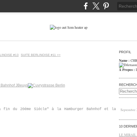
PROFIL
LINOISE #13
SUITE BERLINOISE #11 >>
Name :
CHR
À Propos :
RECHERC
a fin du 20éme Siécle" à la Hamburger Bahnhof et la
Septembre
10 DERNI
LE MIRAIL