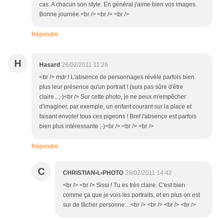
cas. A chacun son style. En général j'aime bien vos images.
Bonne journée.<br /> <br /> <br />
Répondre
H
Hasard
26/02/2011 11:26
<br /> mdr ! L'absence de personnages révèle parfois bien
plus leur présence qu'un portrait ! (suis pas sûre d'être
claire...;-)<br /> Sur cette photo, je ne peux m'empêcher
d'imaginer, par exemple, un enfant courant sur la place et
faisant envoler tous ces pigeons ! Bref l'absence est parfois
bien plus intéressante ;-)<br /> <br /> <br />
Répondre
C
CHRISTIAN•L•PHOTO
28/02/2011 14:42
<br /> <br /> Sissi ! Tu es très claire. C'est bien
comme ça que je vois les portraits, et en plus on est
sur de fâcher personne…<br /> <br /> <br /> <br />