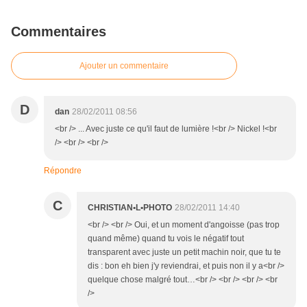
Commentaires
Ajouter un commentaire
D
dan
28/02/2011 08:56
<br /> ... Avec juste ce qu'il faut de lumière !<br /> Nickel !<br
/> <br /> <br />
Répondre
C
CHRISTIAN•L•PHOTO
28/02/2011 14:40
<br /> <br /> Oui, et un moment d'angoisse (pas trop
quand même) quand tu vois le négatif tout
transparent avec juste un petit machin noir, que tu te
dis : bon eh bien j'y reviendrai, et puis non il y a<br />
quelque chose malgré tout…<br /> <br /> <br /> <br
/>