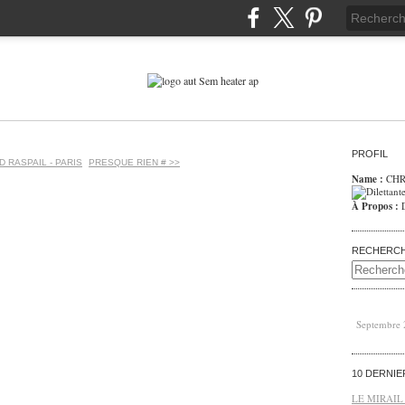
PROFIL
 RASPAIL - PARIS
PRESQUE RIEN # >>
Name :
CHR
À Propos :
RECHERC
Septembre
10 DERNI
LE MIRAIL