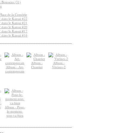
de Boussens (31)
er
Place de la Comédie
 dans le Kansai #22
 dans le Kansai #21
 dans le Kansai #20
 dans le Kansai #17
 dans le Kansai #16
Album -
Album -
Album - Art-
Chantier
Vitrines-2
contemporain
-
S
Album - Pour-
le-moment-
tout-va-bien