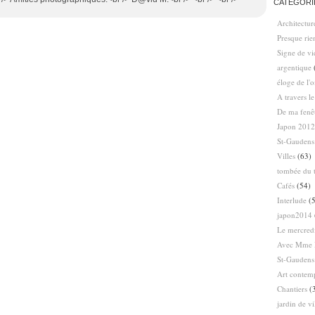
CATÉGORI
Architectur
Presque ri
Signe de vi
argentique
éloge de l'
A travers l
De ma fenê
Japon 2012
St-Gaudens
Villes
(63)
tombée du t
Cafés
(54)
Interlude
(5
japon2014
Le mercredi
Avec Mme 
St-Gaudens
Art contem
Chantiers
(
jardin de vi