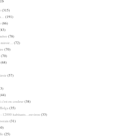
ES
e
(315)
en…
(191)
e
(86)
(83)
ombre
(78)
e miroir…
(72)
tre
(70)
(70)
(68)
iroir
(57)
3)
(44)
 c'est en couleur
(38)
Holga
(35)
 : 12000 habitants…environ
(33)
porain
(31)
30)
lle
(25)