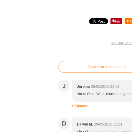
Re
<< BOULEVARD
commentaires
Ajouter un commentaire
J
Jerome
29/05/2010 22:12
<br /> Orsel Weill, cousin eloigne de
Répondre
D
D@vid M.
29/05/2010 12:24
<br /> Une vraie photo de rues.<br