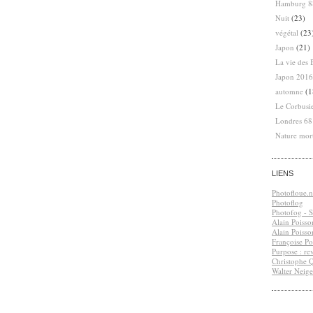
Hamburg 8
Nuit
(23)
végétal
(23
Japon
(21)
La vie des 
Japon 2016
automne
(1
Le Corbusi
Londres 6
Nature mor
LIENS
Photofloue.n
Photoflog
Photofog - S.
Alain Poisso
Alain Poisso
Françoise Po
Purpose : re
Christophe 
Walter Neige