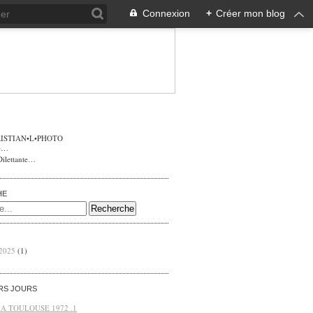
Connexion
+
Créer mon blog
ISTIAN•L•PHOTO
Dilettante…
HE
 2025
(1)
ERS JOURS
 A TOULOUSE 1972 .1