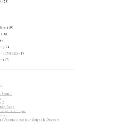
8
(23)
)
Bêtes
(19)
(18)
8)
er
(17)
8 - SEMFLEX
(17)
te
(17)
et
 Santelli
n
n 2
ulin Jacob
vue photo en ligne
Quinzoni
r (Une photo par jour éloigne le Docteur)