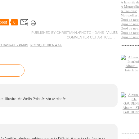
A la sortie 
A Montpelli
A Toulouse
Montpellier 
Quoi de neuf
post
0
Quoi de neuf
Quoi de neuf
Quoi de neuf
PUBLISHED BY CHRISTIAN•L•PHOTO
-
DANS
VILLES
Quoi de neuf
COMMENTER CET ARTICLE
…
 RASPAIL - PARIS
PRESQUE RIEN # >>
Album -
Interlude
 l'illustre Mr Wells ?<br /> <br /> <br />
Album - ST
GAUDEN
 /> Amitiés photographiques.<br /> D@vid M.<br /> <br /> <br />