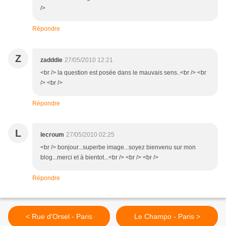
/>
Répondre
Z
zadddie
27/05/2010 12:21
<br /> la question est posée dans le mauvais sens..<br /> <br
/> <br />
Répondre
L
lecroum
27/05/2010 02:25
<br /> bonjour...superbe image...soyez bienvenu sur mon
blog...merci et à bientot...<br /> <br /> <br />
Répondre
< Rue d'Orsel - Paris
Le Champo - Paris >