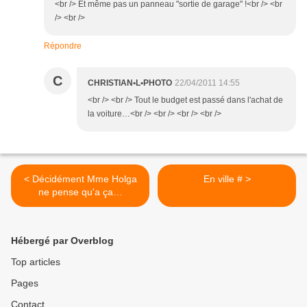
<br /> Et même pas un panneau "sortie de garage" !<br /> <br
/> <br />
Répondre
C
CHRISTIAN•L•PHOTO
22/04/2011 14:55
<br /> <br /> Tout le budget est passé dans l'achat de
la voiture…<br /> <br /> <br /> <br />
< Décidément Mme Holga
En ville # >
ne pense qu'a ça…
Hébergé par Overblog
Top articles
Pages
Contact