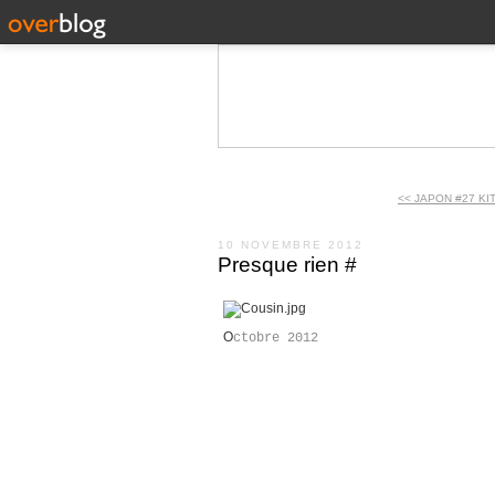
<< JAPON #27 KI
10 NOVEMBRE 2012
Presque rien #
O
ctobre 2012