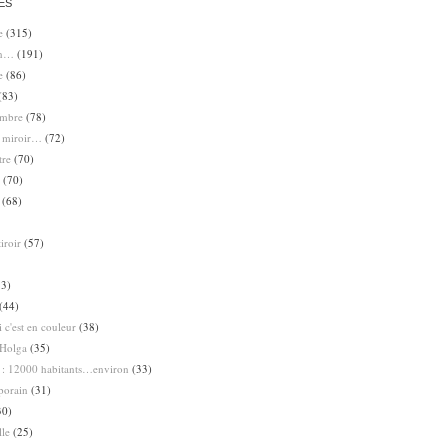
ES
e
(315)
en…
(191)
e
(86)
(83)
ombre
(78)
e miroir…
(72)
tre
(70)
(70)
(68)
iroir
(57)
3)
(44)
 c'est en couleur
(38)
Holga
(35)
 : 12000 habitants…environ
(33)
porain
(31)
30)
lle
(25)