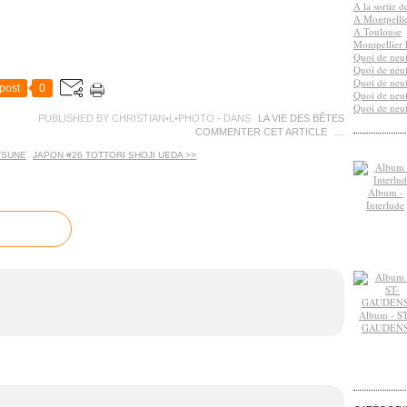
A la sortie 
A Montpelli
A Toulouse
Montpellier 
Quoi de neuf
Quoi de neuf
Quoi de neuf
post
0
Quoi de neuf
Quoi de neuf
PUBLISHED BY CHRISTIAN•L•PHOTO
-
DANS
LA VIE DES BÊTES
COMMENTER CET ARTICLE
…
TSUNE
JAPON #26 TOTTORI SHOJI UEDA >>
Album -
Interlude
Album - ST
GAUDEN