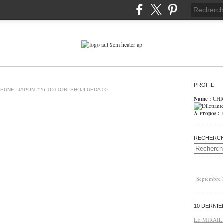
PROFIL
TSUNE
JAPON #26 TOTTORI SHOJI UEDA >>
Name :
CHR
À Propos :
RECHERC
Septembre
10 DERNI
LE MIRAIL