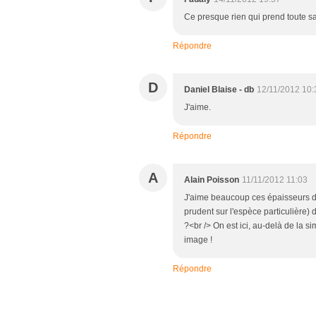
Ce presque rien qui prend toute sa
Répondre
D
Daniel Blaise - db
12/11/2012 10:
J'aime.
Répondre
A
Alain Poisson
11/11/2012 11:03
J'aime beaucoup ces épaisseurs de 
prudent sur l'espèce particulière) d
?<br /> On est ici, au-delà de la s
image !
Répondre