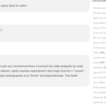
CATÉGORI
 place dans le cadre.
Architectur
Presque ri
Signe de vi
argentique
éloge de l'
32
A travers l
De ma fenê
Japon 2012
St-Gaudens
Villes
(63)
tombée du t
Cafés
(54)
gris qui conviennent bien à l'univers de cette araignée (je reste
Interlude
(5
'ailleurs, après examen approfondi il doit s'agir d'un<br /> "cousin"
japon2014
imple photographie et la "forme" est prépondérante. Très belle
Le mercredi
Avec Mme 
St-Gaudens
Art contem
Chantiers
(
jardin de vi