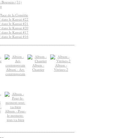
de Boussens (31)
er
Place de la Comédie
 dans le Kansai #22
 dans le Kansai #21
 dans le Kansai #20
 dans le Kansai #17
 dans le Kansai #16
Album -
Album -
Album - Art-
Chantier
Vitrines-2
contemporain
-
S
Album - Pour-
le-moment-
tout-va-bien