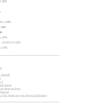
8
(23)
)
Bêtes
(19)
(18)
8)
er
(17)
8 - SEMFLEX
(17)
te
(17)
et
 Santelli
n
n 2
ulin Jacob
vue photo en ligne
Quinzoni
r (Une photo par jour éloigne le Docteur)