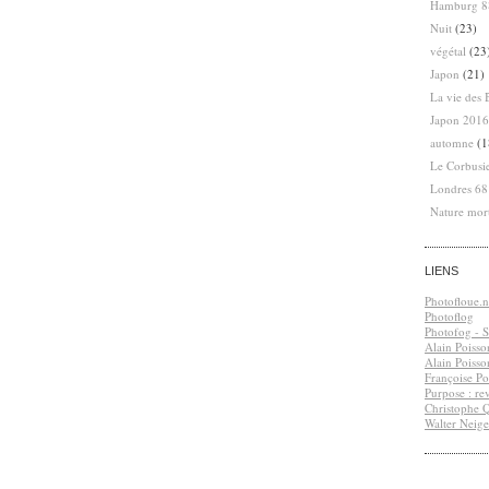
Hamburg 8
Nuit
(23)
végétal
(23
Japon
(21)
La vie des 
Japon 2016
automne
(1
Le Corbusi
Londres 6
Nature mor
LIENS
Photofloue.n
Photoflog
Photofog - S.
Alain Poisso
Alain Poisso
Françoise Po
Purpose : re
Christophe 
Walter Neige