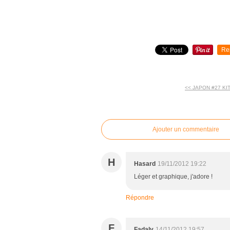
Re
<< JAPON #27 KI
commentaires
Ajouter un commentaire
H
Hasard
19/11/2012 19:22
Léger et graphique, j'adore !
Répondre
F
Fadaly
14/11/2012 19:57