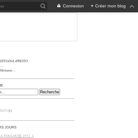
Connexion
+
Créer mon blog
ISTIAN•L•PHOTO
Dilettante…
HE
 2025
(1)
ERS JOURS
 A TOULOUSE 1972 .1