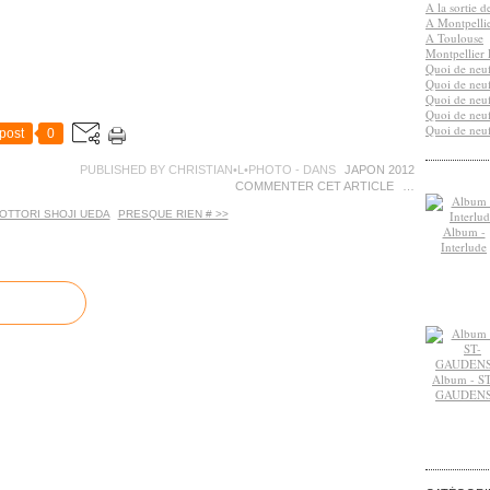
A la sortie 
A Montpelli
A Toulouse
Montpellier 
Quoi de neuf
Quoi de neuf
Quoi de neuf
Quoi de neuf
Quoi de neuf
post
0
PUBLISHED BY CHRISTIAN•L•PHOTO
-
DANS
JAPON 2012
COMMENTER CET ARTICLE
…
TOTTORI SHOJI UEDA
PRESQUE RIEN # >>
Album -
Interlude
Album - ST
GAUDEN