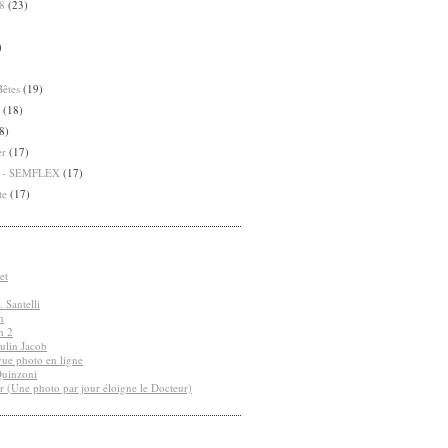
8
(23)
)
Bêtes
(19)
(18)
8)
er
(17)
8 - SEMFLEX
(17)
te
(17)
et
 Santelli
n
n 2
ulin Jacob
vue photo en ligne
Quinzoni
r (Une photo par jour éloigne le Docteur)