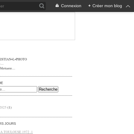
Connexion
+
Créer mon blog
ISTIAN•L•PHOTO
Dilettante…
HE
 2025
(1)
ERS JOURS
 A TOULOUSE 1972 .1