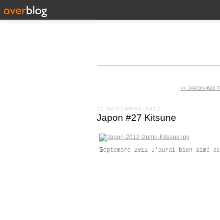
<< JAPON #28 
11 NOVEMBRE 2012
Japon #27 Kitsune
S
eptembre 2012 J'aurai bien aimé ac