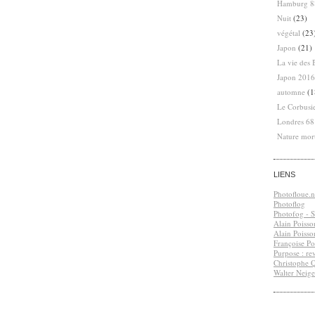
Hamburg 8
Nuit
(23)
végétal
(23
Japon
(21)
La vie des 
Japon 2016
automne
(1
Le Corbusi
Londres 6
Nature mor
LIENS
Photofloue.n
Photoflog
Photofog - S.
Alain Poisso
Alain Poisso
Françoise Po
Purpose : re
Christophe 
Walter Neige