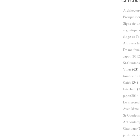
CATÉGORI
Architectur
Presque ri
Signe de vi
argentique
éloge de l'
A travers l
De ma fenê
Japon 2012
St-Gaudens
Villes
(63)
tombée du t
Cafés
(54)
Interlude
(5
japon2014
Le mercredi
Avec Mme 
St-Gaudens
Art contem
Chantiers
(
jardin de vi