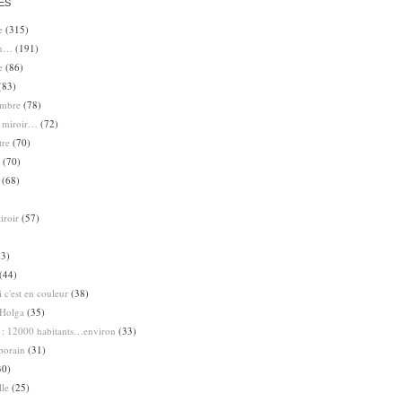
ES
e
(315)
en…
(191)
e
(86)
(83)
ombre
(78)
e miroir…
(72)
tre
(70)
(70)
(68)
iroir
(57)
3)
(44)
 c'est en couleur
(38)
Holga
(35)
 : 12000 habitants…environ
(33)
porain
(31)
30)
lle
(25)