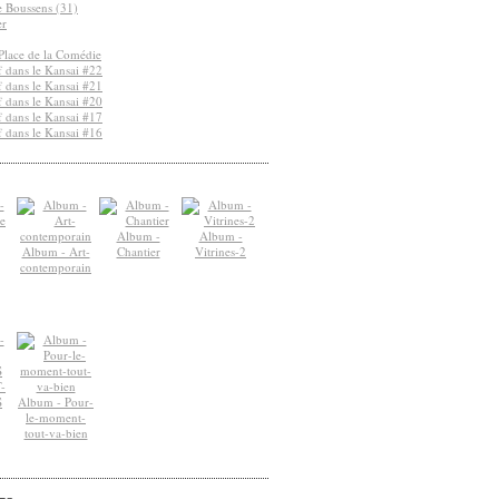
de Boussens (31)
er
Place de la Comédie
 dans le Kansai #22
 dans le Kansai #21
 dans le Kansai #20
 dans le Kansai #17
 dans le Kansai #16
Album -
Album -
Album - Art-
Chantier
Vitrines-2
contemporain
-
S
Album - Pour-
le-moment-
tout-va-bien