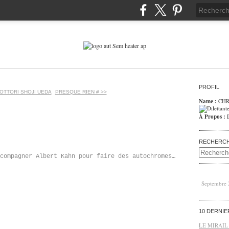
PROFIL
TOTTORI SHOJI UEDA
PRESQUE RIEN # >>
Name :
CHR
À Propos :
RECHERC
compagner Albert Kahn pour faire des autochromes…
Septembre
10 DERNI
LE MIRAIL