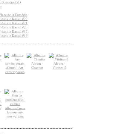
de Boussens (31)
er
Place de la Comédie
 dans le Kansai #22
 dans le Kansai #21
 dans le Kansai #20
 dans le Kansai #17
 dans le Kansai #16
Album -
Album -
Album - Art-
Chantier
Vitrines-2
contemporain
-
S
Album - Pour-
le-moment-
tout-va-bien