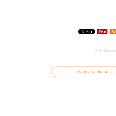
Re
<< NOTES # LA 
commentaires
Ajouter un commentaire