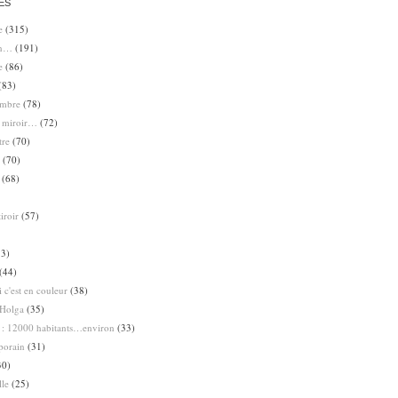
ES
e
(315)
en…
(191)
e
(86)
(83)
ombre
(78)
e miroir…
(72)
tre
(70)
(70)
(68)
iroir
(57)
3)
(44)
 c'est en couleur
(38)
Holga
(35)
 : 12000 habitants…environ
(33)
porain
(31)
30)
lle
(25)