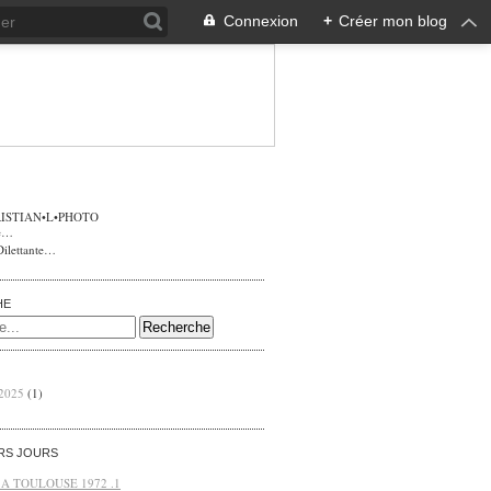
Connexion
+
Créer mon blog
ISTIAN•L•PHOTO
Dilettante…
HE
 2025
(1)
ERS JOURS
 A TOULOUSE 1972 .1