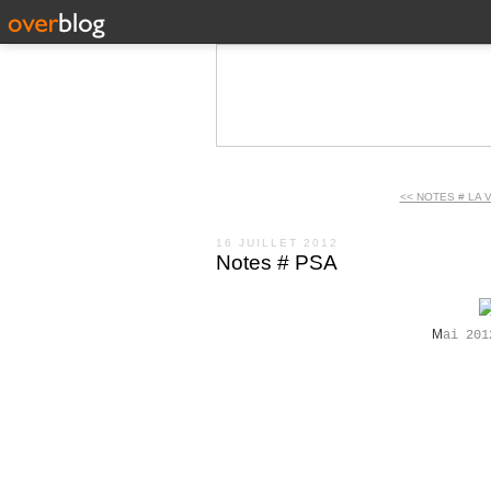
<< NOTES # LA 
16 JUILLET 2012
Notes # PSA
M
ai 201