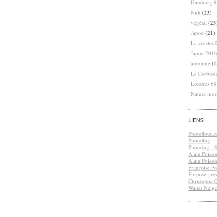
Hamburg 8
Nuit
(23)
végétal
(23
Japon
(21)
La vie des 
Japon 2016
automne
(1
Le Corbusi
Londres 6
Nature mor
LIENS
Photofloue.n
Photoflog
Photofog - S.
Alain Poisso
Alain Poisso
Françoise Po
Purpose : re
Christophe 
Walter Neige