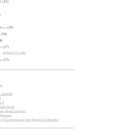
8
(23)
)
Bêtes
(19)
(18)
8)
er
(17)
8 - SEMFLEX
(17)
te
(17)
et
 Santelli
n
n 2
ulin Jacob
vue photo en ligne
Quinzoni
r (Une photo par jour éloigne le Docteur)