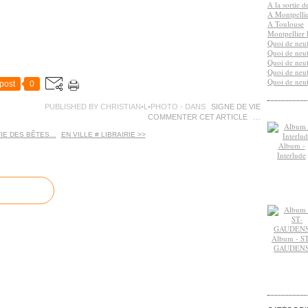
A la sortie 
A Montpelli
A Toulouse
Montpellier 
Quoi de neuf
Quoi de neuf
Quoi de neuf
Quoi de neuf
Quoi de neuf
post
0
PUBLISHED BY CHRISTIAN•L•PHOTO
-
DANS
SIGNE DE VIE
COMMENTER CET ARTICLE
…
VIE DES BÊTES…
EN VILLE # LIBRAIRIE >>
Album -
Interlude
Album - ST
GAUDEN