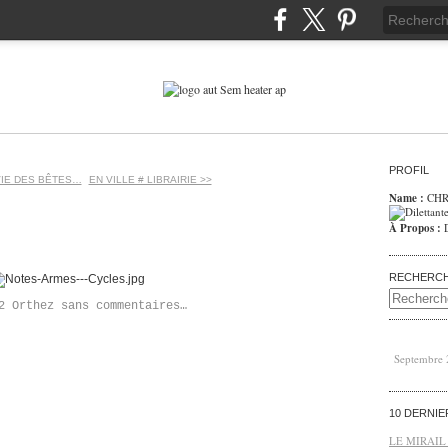
PROFIL
VIE DES BÊTES…
EN VILLE # LIBRAIRIE >>
Name :
CHR
À Propos :
RECHERC
2 Orthez sans commentaires…
Septembre
10 DERNI
LE MIRAIL