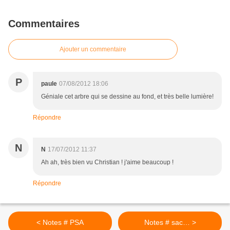
Commentaires
Ajouter un commentaire
P
paule
07/08/2012 18:06
Géniale cet arbre qui se dessine au fond, et très belle lumière!
Répondre
N
N
17/07/2012 11:37
Ah ah, très bien vu Christian ! j'aime beaucoup !
Répondre
< Notes # PSA
Notes # sac… >