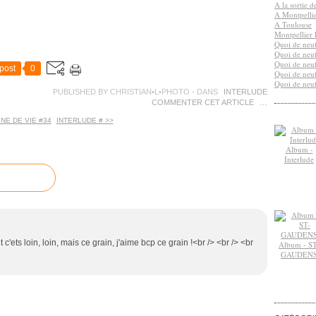
A la sortie 
A Montpelli
A Toulouse
Montpellier 
Quoi de neuf
Quoi de neuf
Quoi de neuf
post
0
Quoi de neuf
Quoi de neuf
PUBLISHED BY CHRISTIAN•L•PHOTO
-
DANS
INTERLUDE
COMMENTER CET ARTICLE
…
GNE DE VIE #34
INTERLUDE # >>
Album -
Interlude
 c'ets loin, loin, mais ce grain, j'aime bcp ce grain !<br /> <br /> <br
Album - ST
GAUDEN