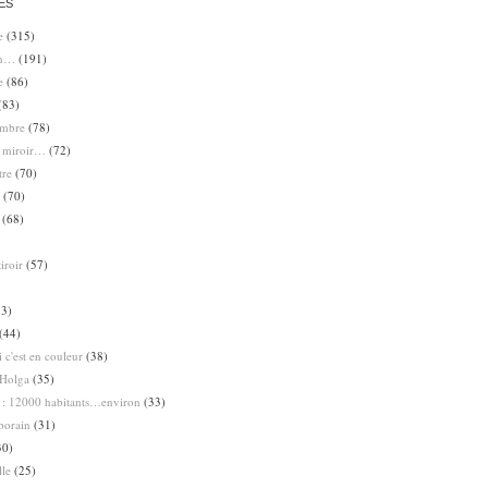
ES
e
(315)
en…
(191)
e
(86)
(83)
ombre
(78)
e miroir…
(72)
tre
(70)
(70)
(68)
iroir
(57)
3)
(44)
 c'est en couleur
(38)
Holga
(35)
 : 12000 habitants…environ
(33)
porain
(31)
30)
lle
(25)