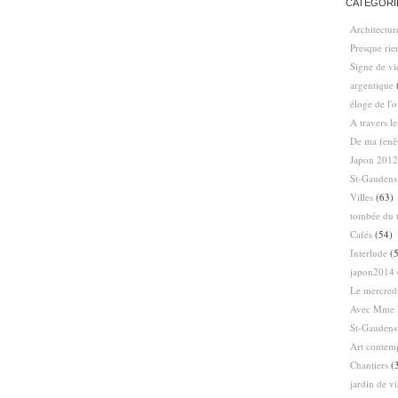
CATÉGORI
Architectur
Presque ri
Signe de vi
argentique
éloge de l'
A travers l
De ma fenê
Japon 2012
St-Gaudens
Villes
(63)
tombée du t
Cafés
(54)
Interlude
(5
japon2014
Le mercredi
Avec Mme 
St-Gaudens
Art contem
Chantiers
(
jardin de vi