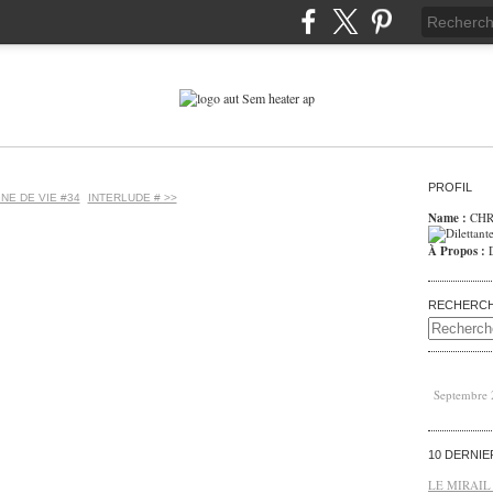
PROFIL
GNE DE VIE #34
INTERLUDE # >>
Name :
CHR
À Propos :
RECHERC
Septembre
10 DERNI
LE MIRAIL