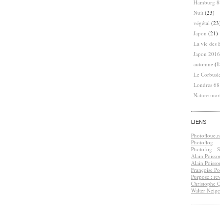
Hamburg 8
Nuit
(23)
végétal
(23
Japon
(21)
La vie des 
Japon 2016
automne
(1
Le Corbusi
Londres 6
Nature mor
LIENS
Photofloue.n
Photoflog
Photofog - S.
Alain Poisso
Alain Poisso
Françoise Po
Purpose : re
Christophe 
Walter Neige