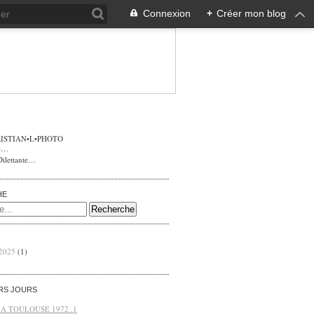
Connexion
+
Créer mon blog
ISTIAN•L•PHOTO
Dilettante…
HE
 2025
(1)
ERS JOURS
 A TOULOUSE 1972 .1