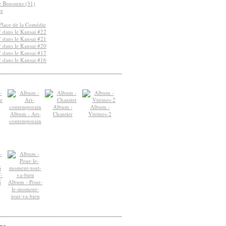
de Boussens (31)
er
Place de la Comédie
 dans le Kansai #22
 dans le Kansai #21
 dans le Kansai #20
 dans le Kansai #17
 dans le Kansai #16
Album -
Album -
Album - Art-
Chantier
Vitrines-2
contemporain
-
S
Album - Pour-
le-moment-
tout-va-bien