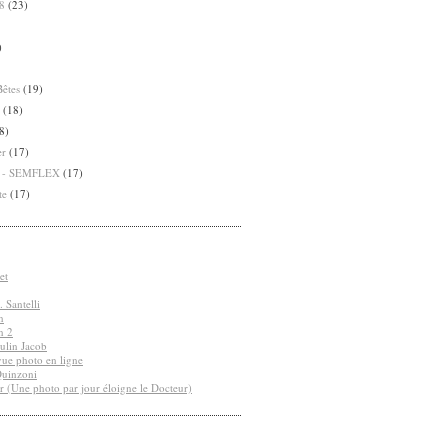
8
(23)
)
Bêtes
(19)
(18)
8)
er
(17)
8 - SEMFLEX
(17)
te
(17)
et
 Santelli
n
n 2
ulin Jacob
vue photo en ligne
Quinzoni
r (Une photo par jour éloigne le Docteur)