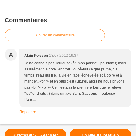
Commentaires
Ajouter un commentaire
A
Alain Poisson
13/07/2012 19:37
Je ne connais pas Toulouse (ôh mon païsse... pourtant !) mais
assurément je note l'endroit. Tout-à-fait ce que j'aime, du
temps, l'eau qui file, la vie en face, échevelée et à boire et à
manger...<br /> et en plus c'est culturel, alors ne nous privons
pas.<br /> <br /> Ce n'est pas la première fois que je relève
"tes" endroits :-) dans un axe Saint Gaudens - Toulouse -
Paris...
Répondre
< Notes # STG escalier
En ville # Librairie >