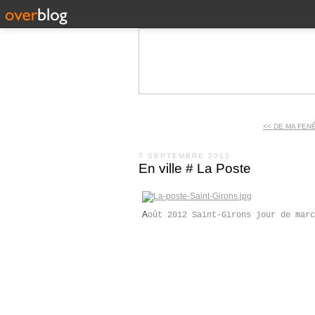
<< DE MA FEN
7 SEPTEMBRE 2012
En ville # La Poste
A
oût 2012 Saint-Girons jour de marc