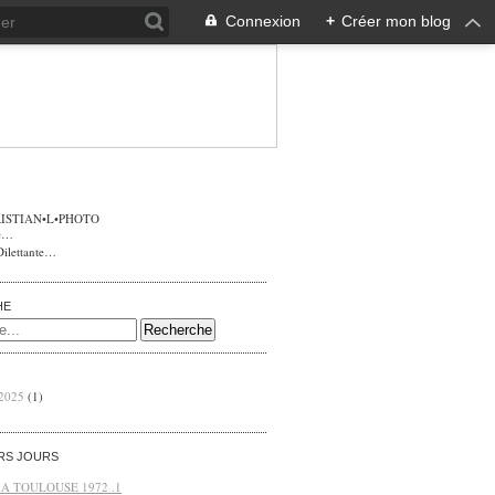
Connexion
+
Créer mon blog
ISTIAN•L•PHOTO
Dilettante…
HE
 2025
(1)
ERS JOURS
 A TOULOUSE 1972 .1