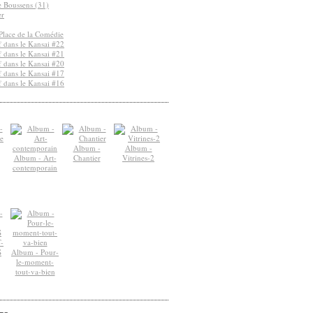
de Boussens (31)
er
Place de la Comédie
 dans le Kansai #22
 dans le Kansai #21
 dans le Kansai #20
 dans le Kansai #17
 dans le Kansai #16
Album -
Album -
Album - Art-
Chantier
Vitrines-2
contemporain
-
S
Album - Pour-
le-moment-
tout-va-bien