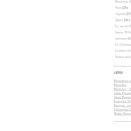
Hamburg 8
Nuit
(23)
végétal
(23
Japon
(21)
La vie des 
Japon 2016
automne
(1
Le Corbusi
Londres 6
Nature mor
LIENS
Photofloue.n
Photoflog
Photofog - S.
Alain Poisso
Alain Poisso
Françoise Po
Purpose : re
Christophe 
Walter Neige