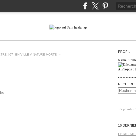
PROFIL
ÊTRE #67
EN VILLE # NATURE MORTE >>
Name :
CHR
À Propos :
RECHERC
hé
Septembre
10 DERNI
LE MIRAIL