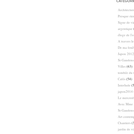
CATÉGORI
Architectur
Presque ri
Signe de vi
argentique
éloge de l'
A travers l
De ma fenê
Japon 2012
St-Gaudens
Villes
(63)
tombée du t
Cafés
(54)
Interlude
(5
japon2014
Le mercredi
Avec Mme 
St-Gaudens
Art contem
Chantiers
(
jardin de vi