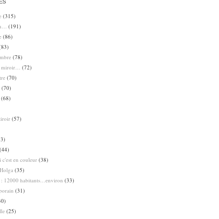
ES
e
(315)
en…
(191)
e
(86)
(83)
ombre
(78)
e miroir…
(72)
tre
(70)
(70)
(68)
iroir
(57)
3)
(44)
 c'est en couleur
(38)
Holga
(35)
 : 12000 habitants…environ
(33)
porain
(31)
30)
lle
(25)