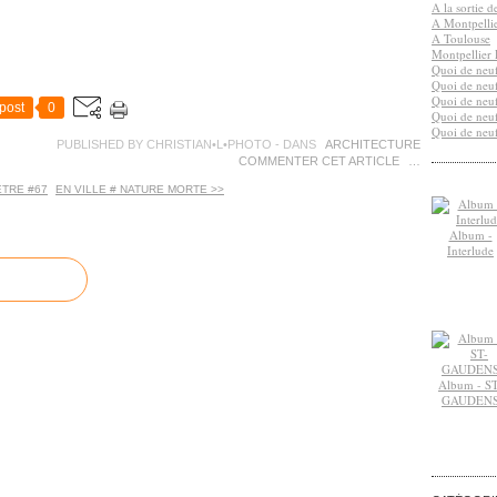
A la sortie 
A Montpelli
A Toulouse
Montpellier 
Quoi de neuf
Quoi de neuf
Quoi de neuf
post
0
Quoi de neuf
Quoi de neuf
PUBLISHED BY CHRISTIAN•L•PHOTO
-
DANS
ARCHITECTURE
COMMENTER CET ARTICLE
…
ÊTRE #67
EN VILLE # NATURE MORTE >>
Album -
Interlude
Album - ST
GAUDEN