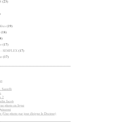
8
(23)
)
Bêtes
(19)
(18)
8)
er
(17)
8 - SEMFLEX
(17)
te
(17)
et
 Santelli
n
n 2
ulin Jacob
vue photo en ligne
Quinzoni
r (Une photo par jour éloigne le Docteur)