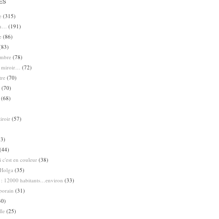
ES
e
(315)
en…
(191)
e
(86)
(83)
ombre
(78)
e miroir…
(72)
tre
(70)
(70)
(68)
iroir
(57)
3)
(44)
 c'est en couleur
(38)
Holga
(35)
 : 12000 habitants…environ
(33)
porain
(31)
30)
lle
(25)