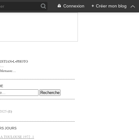
Connexion
+
Créer mon blog
ISTIAN•L•PHOTO
Dilettante…
HE
 2025
(1)
ERS JOURS
 A TOULOUSE 1972 .1