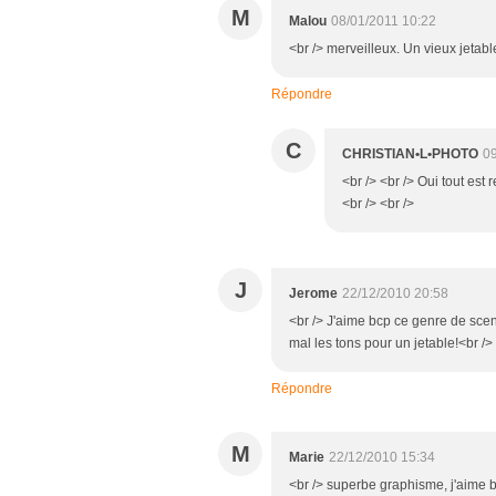
M
Malou
08/01/2011 10:22
<br /> merveilleux. Un vieux jetable
Répondre
C
CHRISTIAN•L•PHOTO
09
<br /> <br /> Oui tout est
<br /> <br />
J
Jerome
22/12/2010 20:58
<br /> J'aime bcp ce genre de scen
mal les tons pour un jetable!<br /> 
Répondre
M
Marie
22/12/2010 15:34
<br /> superbe graphisme, j'aime b