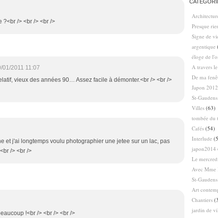
CATÉGORI
Architectur
 ?<br /> <br /> <br />
Presque ri
Signe de vi
argentique
éloge de l'
A travers l
/01/2011 11:07
De ma fenê
 relatif, vieux des années 90… Assez facile à démonter.<br /> <br />
Japon 2012
St-Gaudens
Villes
(63)
tombée du t
Cafés
(54)
Interlude
(5
e et j'ai longtemps voulu photographier une jetee sur un lac, pas
japon2014
<br /> <br />
Le mercredi
Avec Mme 
St-Gaudens
Art contem
Chantiers
(
jardin de vi
eaucoup !<br /> <br /> <br />