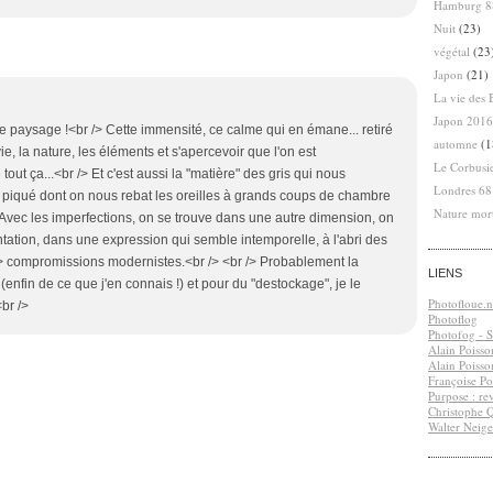
Hamburg 8
Nuit
(23)
végétal
(23
Japon
(21)
La vie des 
Japon 2016
 paysage !<br /> Cette immensité, ce calme qui en émane... retiré
automne
(1
vie, la nature, les éléments et s'apercevoir que l'on est
Le Corbusi
out ça...<br /> Et c'est aussi la "matière" des gris qui nous
Londres 6
piqué dont on nous rebat les oreilles à grands coups de chambre
Nature mor
 Avec les imperfections, on se trouve dans une autre dimension, on
ntation, dans une expression qui semble intemporelle, à l'abri des
> compromissions modernistes.<br /> <br /> Probablement la
LIENS
(enfin de ce que j'en connais !) et pour du "destockage", je le
Photofloue.n
<br />
Photoflog
Photofog - S.
Alain Poisso
Alain Poisso
Françoise Po
Purpose : re
Christophe 
Walter Neige