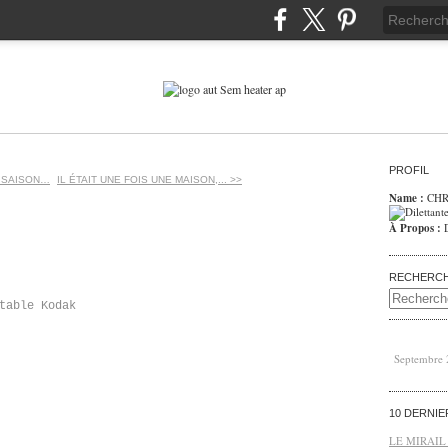
PROFIL
 SAISON…
IL ÉTAIT UNE FOIS UNE MAISON,... >>
Name :
CHR
À Propos :
RECHERC
table Kodak
Septembre
10 DERNI
LE MIRAIL