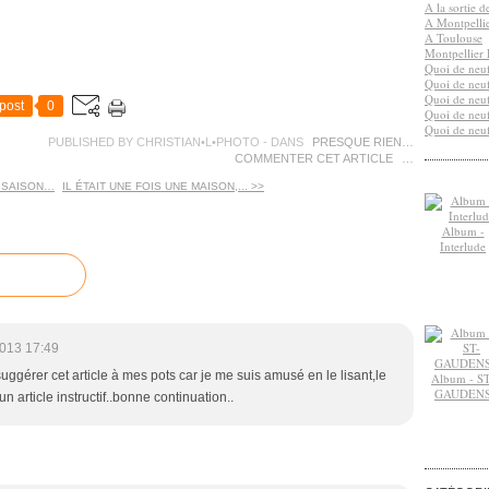
A la sortie 
A Montpelli
A Toulouse
Montpellier 
Quoi de neuf
Quoi de neuf
Quoi de neuf
post
0
Quoi de neuf
Quoi de neuf
PUBLISHED BY CHRISTIAN•L•PHOTO
-
DANS
PRESQUE RIEN…
COMMENTER CET ARTICLE
…
 SAISON…
IL ÉTAIT UNE FOIS UNE MAISON,... >>
Album -
Interlude
013 17:49
 suggérer cet article à mes pots car je me suis amusé en le lisant,le
Album - ST
GAUDEN
'un article instructif..bonne continuation..