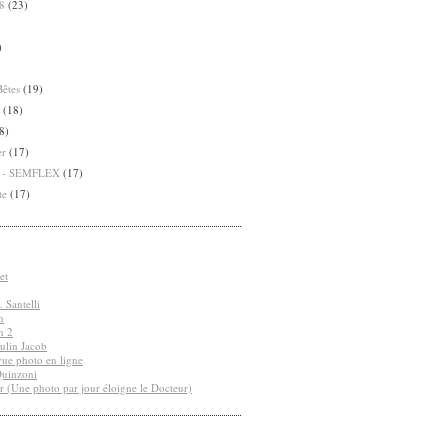
8
(23)
)
Bêtes
(19)
(18)
8)
er
(17)
8 - SEMFLEX
(17)
te
(17)
et
 Santelli
n
n 2
ulin Jacob
vue photo en ligne
Quinzoni
r (Une photo par jour éloigne le Docteur)