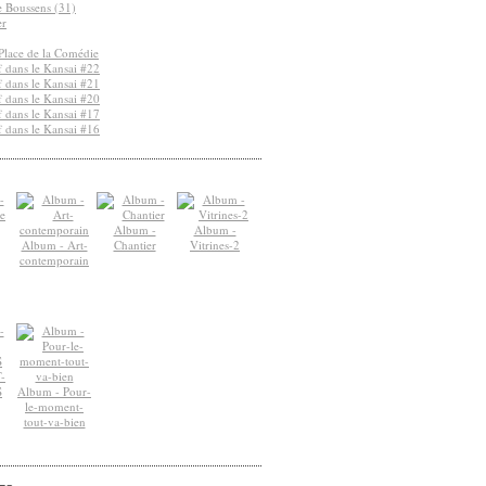
de Boussens (31)
er
Place de la Comédie
 dans le Kansai #22
 dans le Kansai #21
 dans le Kansai #20
 dans le Kansai #17
 dans le Kansai #16
Album -
Album -
Album - Art-
Chantier
Vitrines-2
contemporain
-
S
Album - Pour-
le-moment-
tout-va-bien