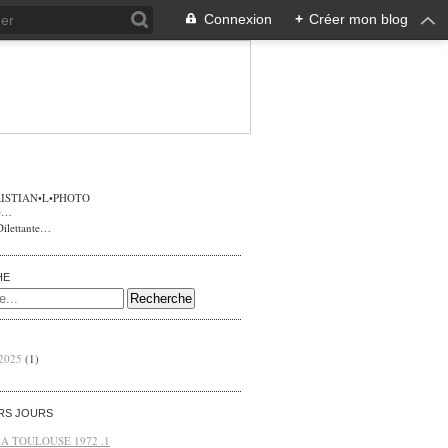
Connexion
+
Créer mon blog
ISTIAN•L•PHOTO
Dilettante…
HE
 2025
(1)
ERS JOURS
 A TOULOUSE 1972 .1