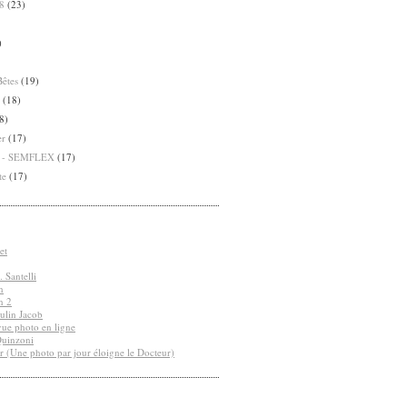
8
(23)
)
Bêtes
(19)
(18)
8)
er
(17)
8 - SEMFLEX
(17)
te
(17)
et
 Santelli
n
n 2
ulin Jacob
vue photo en ligne
Quinzoni
r (Une photo par jour éloigne le Docteur)