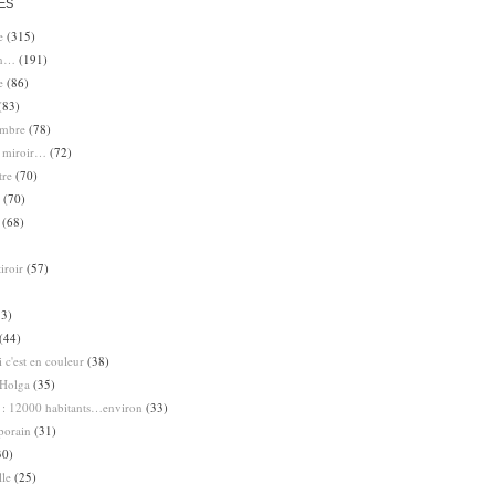
ES
e
(315)
en…
(191)
e
(86)
(83)
ombre
(78)
e miroir…
(72)
tre
(70)
(70)
(68)
iroir
(57)
3)
(44)
 c'est en couleur
(38)
Holga
(35)
 : 12000 habitants…environ
(33)
porain
(31)
30)
lle
(25)