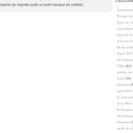
CATÉGORI
raphie (je regrette juste un petit manque de netteté).
Architectur
Presque ri
Signe de vi
argentique
éloge de l'
A travers l
De ma fenê
Japon 2012
St-Gaudens
Villes
(63)
tombée du t
Cafés
(54)
Interlude
(5
japon2014
Le mercredi
Avec Mme 
St-Gaudens
Art contem
Chantiers
(
jardin de vi