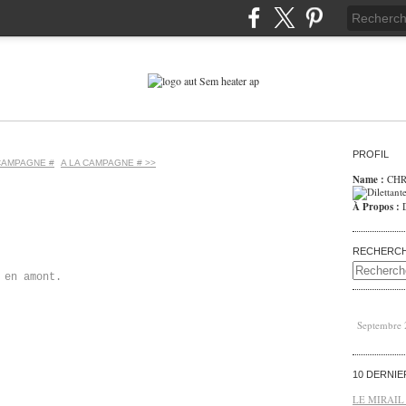
PROFIL
 CAMPAGNE #
A LA CAMPAGNE # >>
Name :
CHR
À Propos :
RECHERC
 en amont.
Septembre
10 DERNI
LE MIRAIL