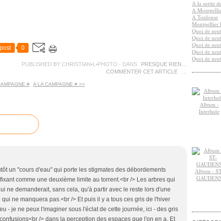
A la sortie 
A Montpelli
A Toulouse
Montpellier 
Quoi de neuf
Quoi de neuf
Quoi de neuf
post
0
Quoi de neuf
Quoi de neuf
PUBLISHED BY CHRISTIAN•L•PHOTO
-
DANS
PRESQUE RIEN…
COMMENTER CET ARTICLE
…
 CAMPAGNE #
A LA CAMPAGNE # >>
Album -
Interlude
utôt un "cours d'eau" qui porte les stigmates des débordements
Album - ST
GAUDEN
fixant comme une deuxième limite au torrent.<br /> Les arbres qui
ui ne demanderait, sans cela, qu'à partir avec le reste lors d'une
ui ne manquera pas.<br /> Et puis il y a tous ces gris de l'hiver
eu - je ne peux l'imaginer sous l'éclat de cette journée, ici - des gris
 confusions<br /> dans la perception des espaces que l'on en a. Et