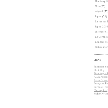
Hamburg 8
Nuit
(23)
végétal
(23
Japon
(21)
La vie des 
Japon 2016
automne
(1
Le Corbusi
Londres 6
Nature mor
LIENS
Photofloue.n
Photoflog
Photofog - S.
Alain Poisso
Alain Poisso
Françoise Po
Purpose : re
Christophe 
Walter Neige