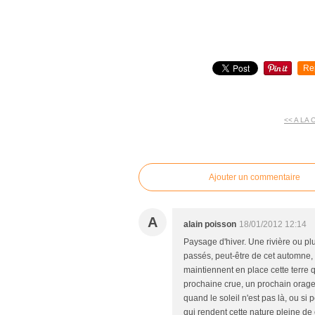
Re
<< A LA
commentaires
Ajouter un commentaire
A
alain poisson
18/01/2012 12:14
Paysage d'hiver. Une rivière ou pl
passés, peut-être de cet automne, 
maintiennent en place cette terre q
prochaine crue, un prochain orage q
quand le soleil n'est pas là, ou si p
qui rendent cette nature pleine de