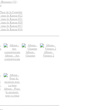
de Boussens (31)
er
Place de la Comédie
 dans le Kansai #22
 dans le Kansai #21
 dans le Kansai #20
 dans le Kansai #17
 dans le Kansai #16
Album -
Album -
Album - Art-
Chantier
Vitrines-2
contemporain
-
S
Album - Pour-
le-moment-
tout-va-bien