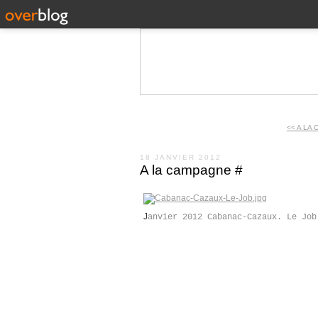
<< A LA
18 JANVIER 2012
A la campagne #
J
anvier 2012 Cabanac-Cazaux. Le Job