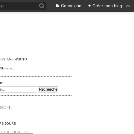
Connexion
+
Créer mon blog
ISTIAN•L•PHOTO
Dilettante…
HE
 2025
(1)
ERS JOURS
 A TOULOUSE 1972 .1