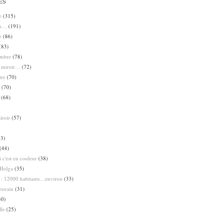
ES
e
(315)
en…
(191)
e
(86)
(83)
ombre
(78)
e miroir…
(72)
tre
(70)
(70)
(68)
iroir
(57)
3)
(44)
 c'est en couleur
(38)
Holga
(35)
 : 12000 habitants…environ
(33)
porain
(31)
30)
lle
(25)