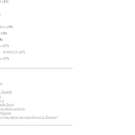
8
(23)
)
Bêtes
(19)
(18)
8)
er
(17)
8 - SEMFLEX
(17)
te
(17)
et
 Santelli
n
n 2
ulin Jacob
vue photo en ligne
Quinzoni
r (Une photo par jour éloigne le Docteur)