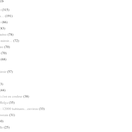
ES
e
(315)
en…
(191)
e
(86)
(83)
ombre
(78)
e miroir…
(72)
tre
(70)
(70)
(68)
iroir
(57)
3)
(44)
 c'est en couleur
(38)
Holga
(35)
 : 12000 habitants…environ
(33)
porain
(31)
30)
lle
(25)