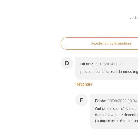
<< À
commentaires
Ajouter un commentaire
D
DIDIER
19/10/2014 08:21
pasmoliets mais resto de messan
Répondre
F
Fabbri
08/09/2022 08:04
Oui c'est exact, c'est bie
dansait avant de devenir u
l'autorisation d'être sur u