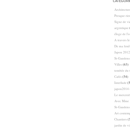
CATÉGORI
Architectur
Presque ri
Signe de vi
argentique
éloge de l'
A travers l
De ma fenê
Japon 2012
St-Gaudens
Villes
(63)
tombée du t
Cafés
(54)
Interlude
(5
japon2014
Le mercredi
Avec Mme 
St-Gaudens
Art contem
Chantiers
(
jardin de vi