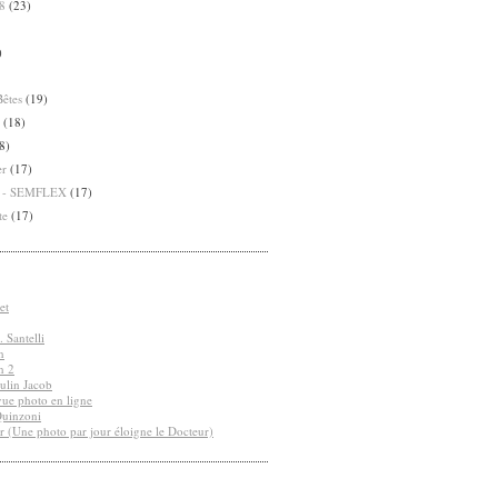
8
(23)
)
Bêtes
(19)
(18)
8)
er
(17)
8 - SEMFLEX
(17)
te
(17)
et
 Santelli
n
n 2
ulin Jacob
vue photo en ligne
Quinzoni
r (Une photo par jour éloigne le Docteur)