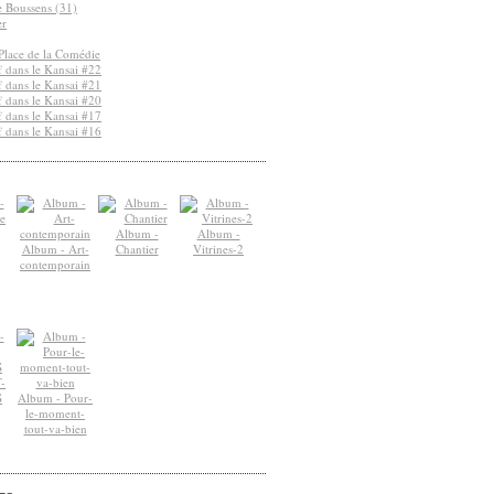
de Boussens (31)
er
Place de la Comédie
 dans le Kansai #22
 dans le Kansai #21
 dans le Kansai #20
 dans le Kansai #17
 dans le Kansai #16
Album -
Album -
Album - Art-
Chantier
Vitrines-2
contemporain
-
S
Album - Pour-
le-moment-
tout-va-bien