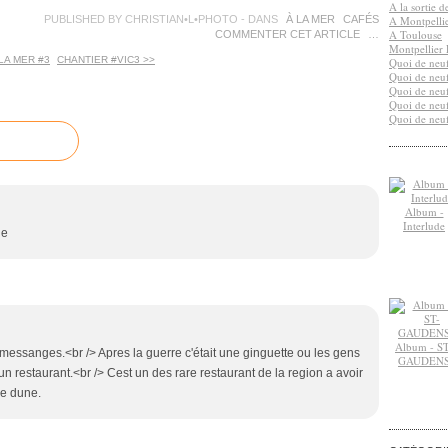
A la sortie 
PUBLISHED BY CHRISTIAN•L•PHOTO
-
DANS
À LA MER
CAFÉS
A Montpelli
A Toulouse
COMMENTER CET ARTICLE
…
Montpellier 
 LA MER #3
CHANTIER #VIC3 >>
Quoi de neuf
Quoi de neuf
Quoi de neuf
Quoi de neuf
Quoi de neuf
Album -
Interlude
ge
Album - ST
n messanges.<br /> Apres la guerre c'était une ginguette ou les gens
GAUDEN
n restaurant.<br /> Cest un des rare restaurant de la region a avoir
ne dune.