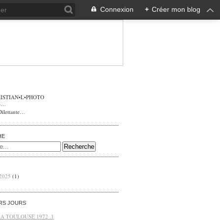
Connexion
+
Créer mon blog
ISTIAN•L•PHOTO
Dilettante…
HE
 2025
(1)
ERS JOURS
 A TOULOUSE 1972 .1