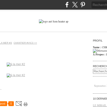
PROFIL
 LA MER #3
CHANTIER #VIC3 >>
Name :
CHR
À Propos :
RECHERC
Septembre
e…
10 DERNI
post
0
LE MIRAIL