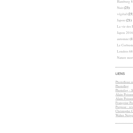
Hamburg 8
Nuit
(23)
végétal
(23
Japon
(21)
La vie des 
Japon 2016
automne
(1
Le Corbusi
Londres 6
Nature mor
LIENS
Photofloue.n
Photoflog
Photofog - S.
Alain Poisso
Alain Poisso
Françoise Po
Purpose : re
Christophe 
Walter Neige