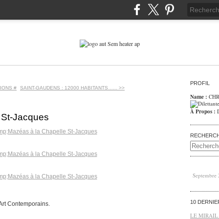
PROFIL
IONS #
SAINT-GAUDENS : 12000 HABITANTS…... >>
Name :
CHR
À Propos :
 St-Jacques
RECHERC
Septembre
10 DERNI
Art Contemporains.
LE MIRAIL