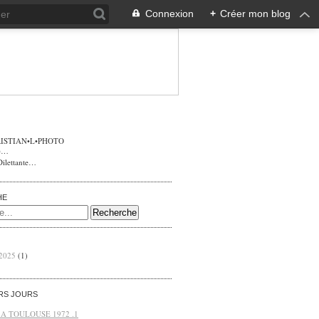
Connexion
+
Créer mon blog
ISTIAN•L•PHOTO
Dilettante…
HE
 2025
(1)
ERS JOURS
 A TOULOUSE 1972 .1