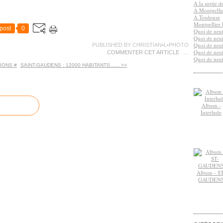
A la sortie 
A Montpelli
A Toulouse
Montpellier 
post
0
Quoi de neuf
Quoi de neuf
Quoi de neuf
PUBLISHED BY CHRISTIAN•L•PHOTO
Quoi de neuf
COMMENTER CET ARTICLE
…
Quoi de neuf
IONS #
SAINT-GAUDENS : 12000 HABITANTS…... >>
Album -
Interlude
Album - ST
GAUDEN