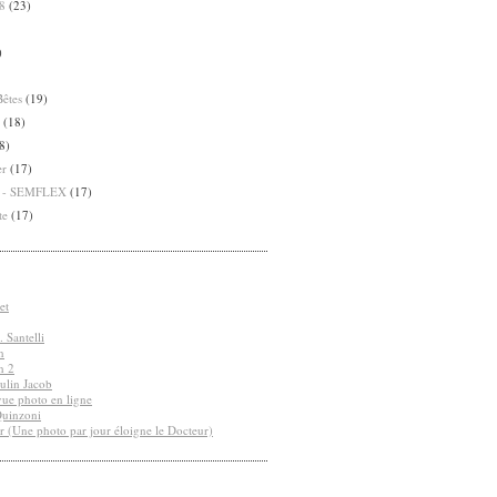
8
(23)
)
Bêtes
(19)
(18)
8)
er
(17)
8 - SEMFLEX
(17)
te
(17)
et
 Santelli
n
n 2
ulin Jacob
vue photo en ligne
Quinzoni
r (Une photo par jour éloigne le Docteur)