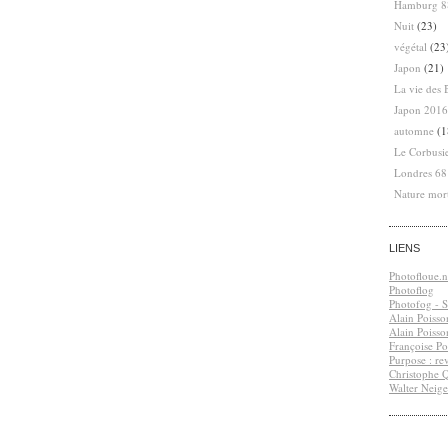
Hamburg 8
Nuit
(23)
végétal
(23
Japon
(21)
La vie des 
Japon 2016
automne
(1
Le Corbusi
Londres 6
Nature mor
LIENS
Photofloue.n
Photoflog
Photofog - S.
Alain Poisso
Alain Poisso
Françoise Po
Purpose : re
Christophe 
Walter Neige