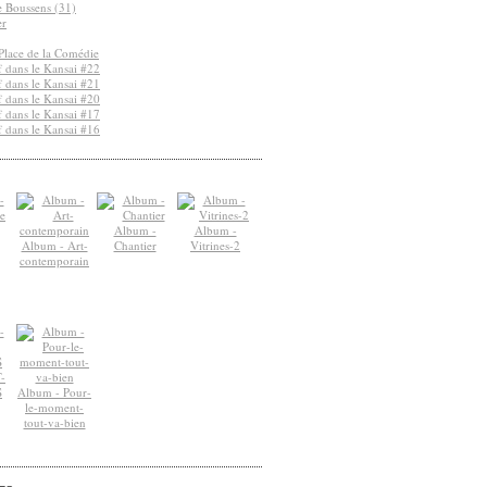
de Boussens (31)
er
Place de la Comédie
 dans le Kansai #22
 dans le Kansai #21
 dans le Kansai #20
 dans le Kansai #17
 dans le Kansai #16
Album -
Album -
Album - Art-
Chantier
Vitrines-2
contemporain
-
S
Album - Pour-
le-moment-
tout-va-bien