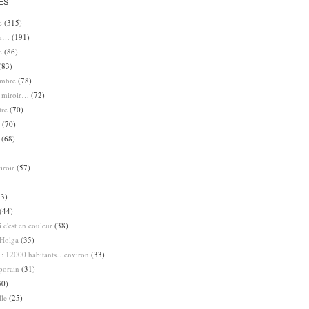
ES
e
(315)
en…
(191)
e
(86)
(83)
ombre
(78)
e miroir…
(72)
tre
(70)
(70)
(68)
iroir
(57)
3)
(44)
 c'est en couleur
(38)
Holga
(35)
 : 12000 habitants…environ
(33)
porain
(31)
30)
lle
(25)