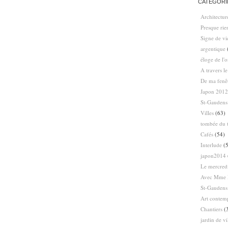
CATÉGORI
Architectur
Presque ri
Signe de vi
argentique
éloge de l'
A travers l
De ma fenê
Japon 2012
St-Gaudens
Villes
(63)
tombée du t
Cafés
(54)
Interlude
(5
japon2014
Le mercredi
Avec Mme 
St-Gaudens
Art contem
Chantiers
(
jardin de vi