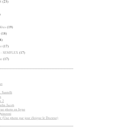
8
(23)
)
Bêtes
(19)
(18)
8)
er
(17)
8 - SEMFLEX
(17)
te
(17)
et
 Santelli
n
n 2
ulin Jacob
vue photo en ligne
Quinzoni
r (Une photo par jour éloigne le Docteur)