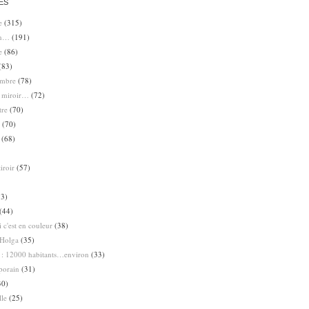
ES
e
(315)
en…
(191)
e
(86)
(83)
ombre
(78)
e miroir…
(72)
tre
(70)
(70)
(68)
iroir
(57)
3)
(44)
 c'est en couleur
(38)
Holga
(35)
 : 12000 habitants…environ
(33)
porain
(31)
30)
lle
(25)