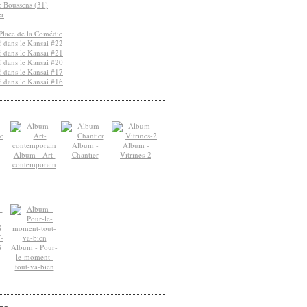
de Boussens (31)
er
Place de la Comédie
 dans le Kansai #22
 dans le Kansai #21
 dans le Kansai #20
 dans le Kansai #17
 dans le Kansai #16
Album -
Album -
Album - Art-
Chantier
Vitrines-2
contemporain
-
S
Album - Pour-
le-moment-
tout-va-bien