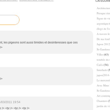
CATÉGORI
Architectur
Presque ri
Signe de vi
argentique
éloge de l'
A travers l
De ma fenê
t, les pigeons sont aussi timides et desinteresses que ces
Japon 2012
/>
St-Gaudens
Villes
(63)
tombée du t
Cafés
(54)
Interlude
(5
japon2014
 />
Le mercredi
Avec Mme 
St-Gaudens
Art contem
Chantiers
(
/03/2011 19:54
jardin de vi
r /> <br /> <br /> <br />