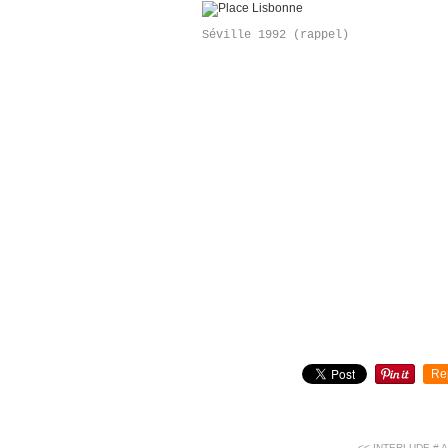
Séville 1992 (rappel)
Re
<< INTERLUDE # 