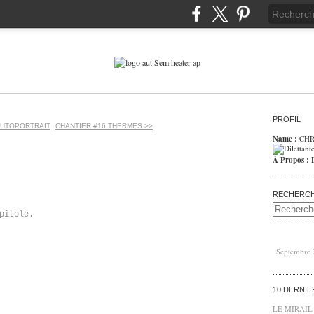
PROFIL
AUTOPORTRAIT
CHANTIER #16 THERMES >>
Name :
CHR
À Propos :
RECHERC
pitole.
Septembre
10 DERNI
LE MIRAIL