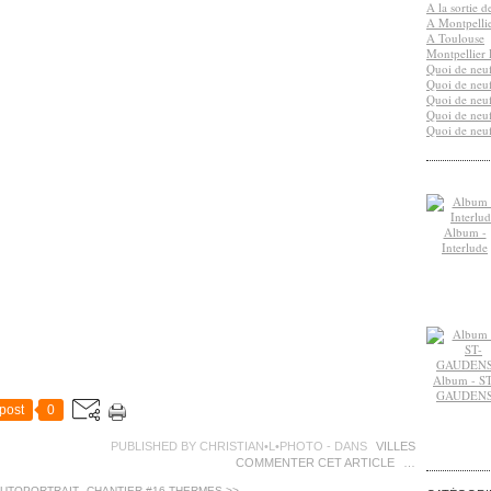
A la sortie 
A Montpelli
A Toulouse
Montpellier 
Quoi de neuf
Quoi de neuf
Quoi de neuf
Quoi de neuf
Quoi de neuf
Album -
Interlude
Album - ST
GAUDEN
post
0
PUBLISHED BY CHRISTIAN•L•PHOTO
-
DANS
VILLES
COMMENTER CET ARTICLE
…
AUTOPORTRAIT
CHANTIER #16 THERMES >>