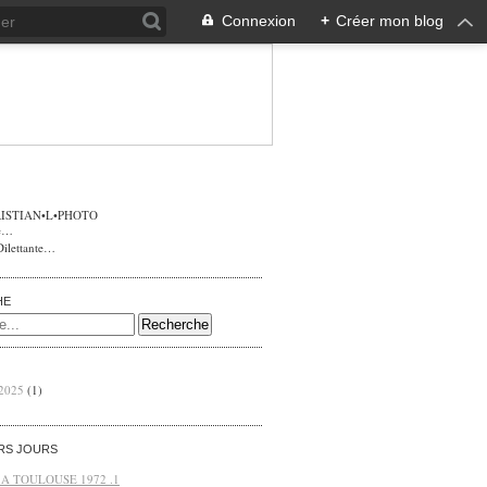
Connexion
+
Créer mon blog
ISTIAN•L•PHOTO
Dilettante…
HE
 2025
(1)
ERS JOURS
 A TOULOUSE 1972 .1