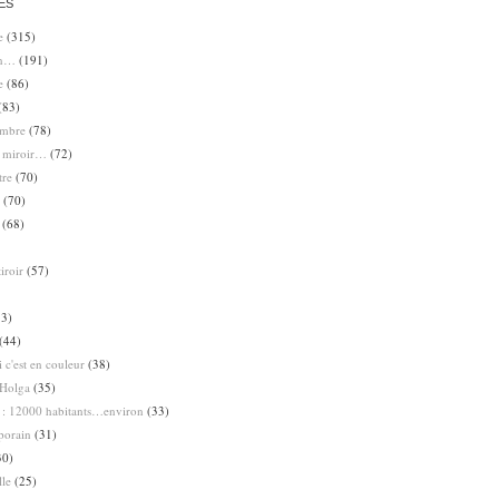
ES
e
(315)
en…
(191)
e
(86)
(83)
ombre
(78)
e miroir…
(72)
tre
(70)
(70)
(68)
iroir
(57)
3)
(44)
 c'est en couleur
(38)
Holga
(35)
 : 12000 habitants…environ
(33)
porain
(31)
30)
lle
(25)