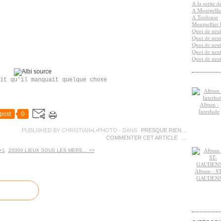
A la sortie 
A Montpelli
A Toulouse
Montpellier 
Quoi de neuf
Quoi de neuf
Quoi de neuf
Quoi de neuf
Quoi de neuf
it qu'il manquait quelque chose
Album -
Interlude
post
0
PUBLISHED BY CHRISTIAN•L•PHOTO
-
DANS
PRESQUE RIEN…
COMMENTER CET ARTICLE
…
+1
20000 LIEUX SOUS LES MERS… >>
Album - ST
GAUDEN