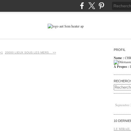
PROFIL
+1
20000 LIEUX SOUS LES MERS… >>
Name :
CHR
À Propos :
RECHERC
Septembre
10 DERNI
LE MIRAIL