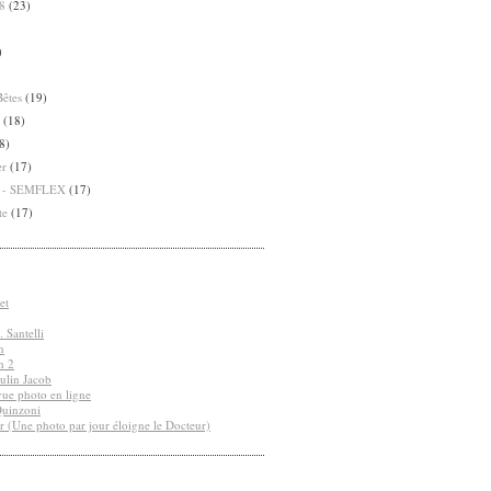
8
(23)
)
Bêtes
(19)
(18)
8)
er
(17)
8 - SEMFLEX
(17)
te
(17)
et
 Santelli
n
n 2
ulin Jacob
vue photo en ligne
Quinzoni
r (Une photo par jour éloigne le Docteur)