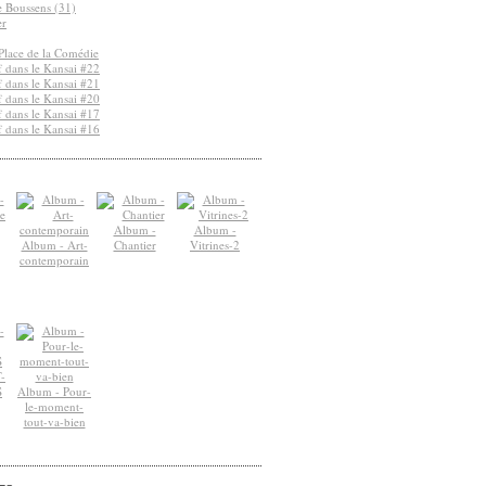
de Boussens (31)
er
Place de la Comédie
 dans le Kansai #22
 dans le Kansai #21
 dans le Kansai #20
 dans le Kansai #17
 dans le Kansai #16
Album -
Album -
Album - Art-
Chantier
Vitrines-2
contemporain
-
S
Album - Pour-
le-moment-
tout-va-bien