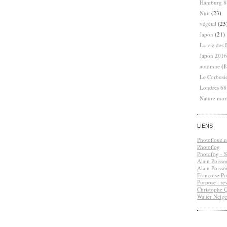
Hamburg 8
Nuit
(23)
végétal
(23
Japon
(21)
La vie des 
Japon 2016
automne
(1
Le Corbusi
Londres 6
Nature mor
LIENS
Photofloue.n
Photoflog
Photofog - S.
Alain Poisso
Alain Poisso
Françoise Po
Purpose : re
Christophe 
Walter Neige