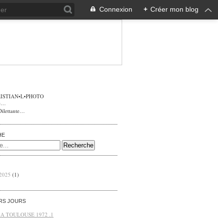
Connexion
+
Créer mon blog
ISTIAN•L•PHOTO
Dilettante…
HE
 2025
(1)
ERS JOURS
 A TOULOUSE 1972 .1