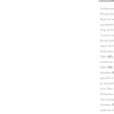
CATÉGORI
Architectur
Presque ri
Signe de vi
argentique
éloge de l'
A travers l
De ma fenê
Japon 2012
St-Gaudens
Villes
(63)
tombée du t
Cafés
(54)
Interlude
(5
japon2014
Le mercredi
Avec Mme 
St-Gaudens
Art contem
Chantiers
(
jardin de vi