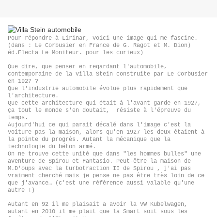
Pour répondre à Lirinar, voici une image qui me fascine.
(dans : Le Corbusier en France de G. Ragot et M. Dion)
éd.Electa Le Moniteur. pour les curieux)
Que dire, que penser en regardant l'automobile,
contemporaine de la villa Stein construite par Le Corbusier
en 1927 ?
Que l'industrie automobile évolue plus rapidement que
l'architecture.
Que cette architecture qui était à l'avant garde en 1927,
ça tout le monde s'en doutait, résiste à l'épreuve du
temps.
Aujourd'hui ce qui parait décalé dans l'image c'est la
voiture pas la maison, alors qu'en 1927 les deux étaient à
la pointe du progrès. Autant la mécanique que la
technologie du béton armé.
On ne trouve cette unité que dans "les hommes bulles" une
aventure de Spirou et Fantasio. Peut-être la maison de
M.D'oups avec la turbotraction II de Spirou , j'ai pas
vraiment cherché mais je pense ne pas être très loin de ce
que j'avance… (c'est une référence aussi valable qu'une
autre !)
Autant en 92 il me plaisait a avoir la VW Kubelwagen,
autant en 2010 il me plait que la Smart soit sous les