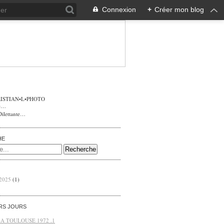
Connexion
+
Créer mon blog
ISTIAN•L•PHOTO
Dilettante…
HE
 2025
(1)
ERS JOURS
 A TOULOUSE 1972 .1