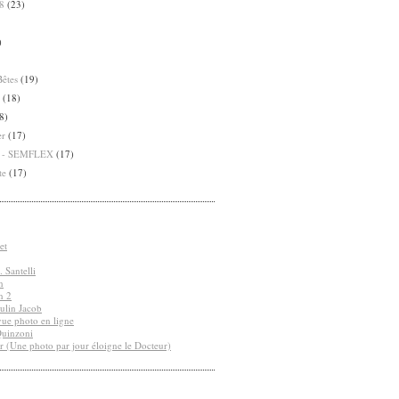
8
(23)
)
Bêtes
(19)
(18)
8)
er
(17)
8 - SEMFLEX
(17)
te
(17)
et
 Santelli
n
n 2
ulin Jacob
vue photo en ligne
Quinzoni
r (Une photo par jour éloigne le Docteur)