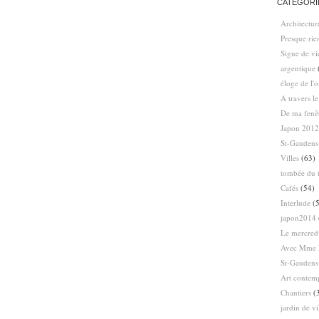
CATÉGORI
Architectur
Presque ri
Signe de vi
argentique
éloge de l'
A travers l
De ma fenê
Japon 2012
St-Gaudens
Villes
(63)
tombée du t
Cafés
(54)
Interlude
(5
japon2014
Le mercredi
Avec Mme 
St-Gaudens
Art contem
Chantiers
(
jardin de vi