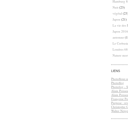
Hamburg 8
Nuit
(23)
végétal
(23
Japon
(21)
La vie des 
Japon 2016
automne
(1
Le Corbusi
Londres 6
Nature mor
LIENS
Photofloue.n
Photoflog
Photofog - S.
Alain Poisso
Alain Poisso
Françoise Po
Purpose : re
Christophe 
Walter Neige