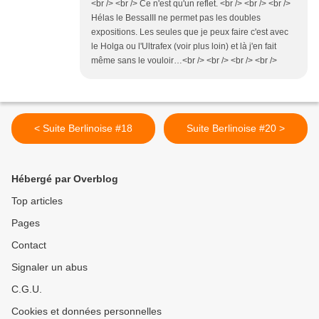
<br /> <br /> Ce n'est qu'un reflet. <br /> <br /> <br />
Hélas le BessaIII ne permet pas les doubles
expositions. Les seules que je peux faire c'est avec
le Holga ou l'Ultrafex (voir plus loin) et là j'en fait
même sans le vouloir…<br /> <br /> <br /> <br />
< Suite Berlinoise #18
Suite Berlinoise #20 >
Hébergé par Overblog
Top articles
Pages
Contact
Signaler un abus
C.G.U.
Cookies et données personnelles