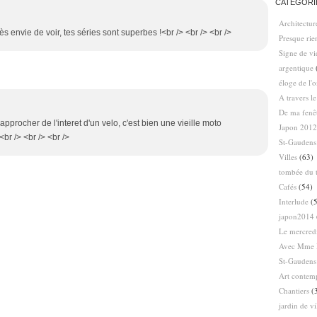
CATÉGORI
Architectur
très envie de voir, tes séries sont superbes !<br /> <br /> <br />
Presque ri
Signe de vi
argentique
éloge de l'
A travers l
De ma fenê
'approcher de l'interet d'un velo, c'est bien une vieille moto
Japon 2012
br /> <br /> <br />
St-Gaudens
Villes
(63)
tombée du t
Cafés
(54)
Interlude
(5
japon2014
Le mercredi
Avec Mme 
St-Gaudens
Art contem
Chantiers
(
jardin de vi