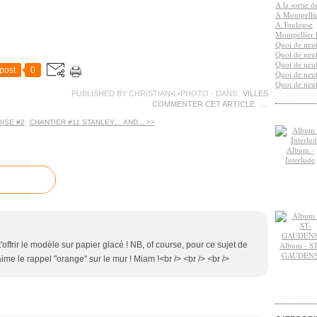
A la sortie 
A Montpelli
A Toulouse
Montpellier 
Quoi de neuf
Quoi de neuf
Quoi de neuf
post
0
Quoi de neuf
Quoi de neuf
PUBLISHED BY CHRISTIAN•L•PHOTO
-
DANS
VILLES
COMMENTER CET ARTICLE
…
OISE #2
CHANTIER #11 STANLEY… AND... >>
Album -
Interlude
offrir le modèle sur papier glacé ! NB, of course, pour ce sujet de
Album - ST
GAUDEN
'aime le rappel "orange" sur le mur ! Miam !<br /> <br /> <br />