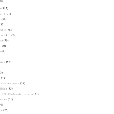
ES
e
(315)
en…
(191)
e
(86)
(83)
ombre
(78)
e miroir…
(72)
tre
(70)
(70)
(68)
iroir
(57)
3)
(44)
 c'est en couleur
(38)
Holga
(35)
 : 12000 habitants…environ
(33)
porain
(31)
30)
lle
(25)