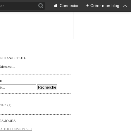
Connexion
+
Créer mon blog
ISTIAN•L•PHOTO
Dilettante…
HE
 2025
(1)
ERS JOURS
 A TOULOUSE 1972 .1