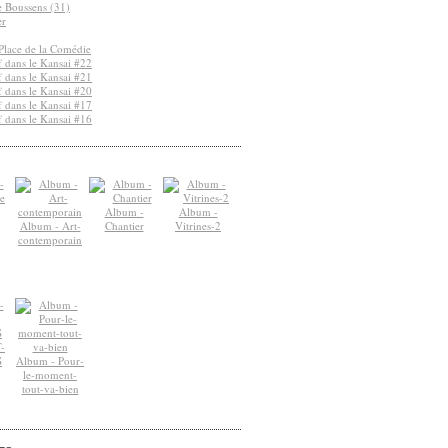
de Boussens (31)
er
Place de la Comédie
 dans le Kansai #22
 dans le Kansai #21
 dans le Kansai #20
 dans le Kansai #17
 dans le Kansai #16
Album -
Album -
Album - Art-
Chantier
Vitrines-2
contemporain
-
S
Album - Pour-
le-moment-
tout-va-bien