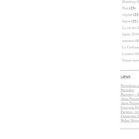
Hamburg 8
Nuit
(23)
végétal
(23
Japon
(21)
La vie des 
Japon 2016
automne
(1
Le Corbusi
Londres 6
Nature mor
LIENS
Photofloue.n
Photoflog
Photofog - S.
Alain Poisso
Alain Poisso
Françoise Po
Purpose : re
Christophe 
Walter Neige