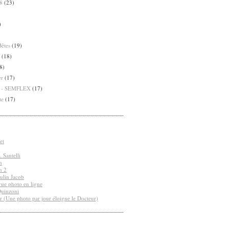
8
(23)
)
Bêtes
(19)
(18)
8)
er
(17)
8 - SEMFLEX
(17)
te
(17)
et
 Santelli
n
n 2
ulin Jacob
vue photo en ligne
Quinzoni
r (Une photo par jour éloigne le Docteur)