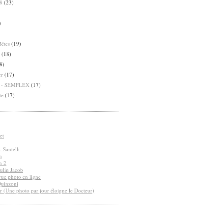
8
(23)
)
Bêtes
(19)
(18)
8)
er
(17)
8 - SEMFLEX
(17)
te
(17)
et
 Santelli
n
n 2
ulin Jacob
vue photo en ligne
Quinzoni
r (Une photo par jour éloigne le Docteur)