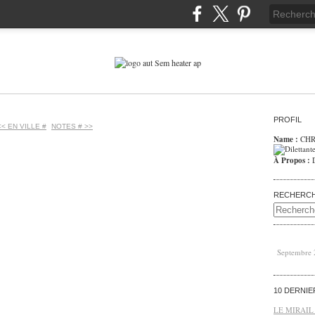
PROFIL
<< EN VILLE #
NOTES # >>
Name :
CHR
À Propos :
RECHERC
Septembre
10 DERNI
LE MIRAIL