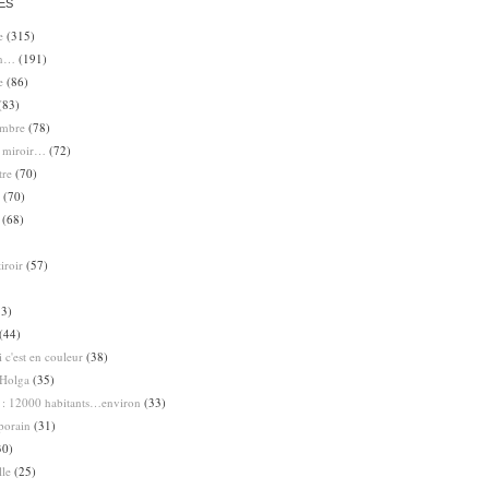
ES
e
(315)
en…
(191)
e
(86)
(83)
ombre
(78)
e miroir…
(72)
tre
(70)
(70)
(68)
iroir
(57)
3)
(44)
 c'est en couleur
(38)
Holga
(35)
 : 12000 habitants…environ
(33)
porain
(31)
30)
lle
(25)