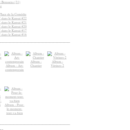
de Boussens (31)
er
Place de la Comédie
 dans le Kansai #22
 dans le Kansai #21
 dans le Kansai #20
 dans le Kansai #17
 dans le Kansai #16
Album -
Album -
Album - Art-
Chantier
Vitrines-2
contemporain
-
S
Album - Pour-
le-moment-
tout-va-bien