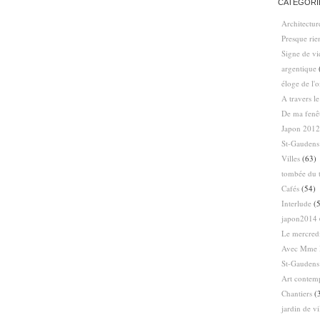
CATÉGORI
Architectur
Presque ri
Signe de vi
argentique
éloge de l'
A travers l
De ma fenê
Japon 2012
St-Gaudens
Villes
(63)
tombée du t
Cafés
(54)
Interlude
(5
japon2014
Le mercredi
Avec Mme 
St-Gaudens
Art contem
Chantiers
(
jardin de vi