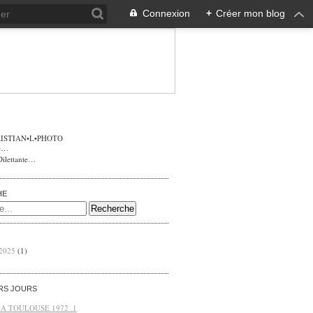
Connexion
+
Créer mon blog
ISTIAN•L•PHOTO
Dilettante…
HE
 2025
(1)
ERS JOURS
 A TOULOUSE 1972 .1