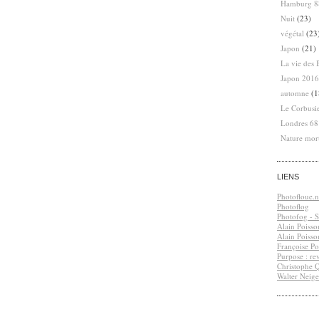
Hamburg 8
Nuit
(23)
végétal
(23
Japon
(21)
La vie des 
Japon 2016
automne
(1
Le Corbusi
Londres 6
Nature mor
LIENS
Photofloue.n
Photoflog
Photofog - S.
Alain Poisso
Alain Poisso
Françoise Po
Purpose : re
Christophe 
Walter Neige