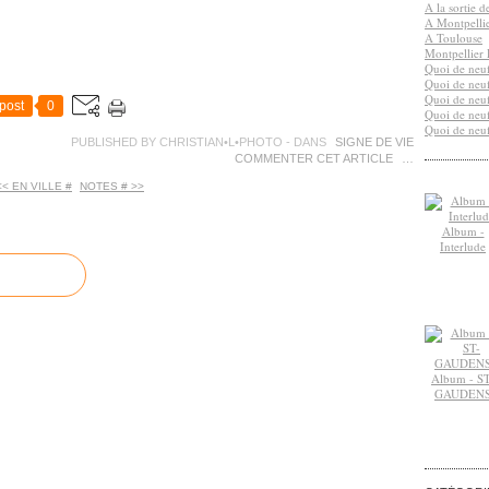
A la sortie 
A Montpelli
A Toulouse
Montpellier 
Quoi de neuf
Quoi de neuf
Quoi de neuf
post
0
Quoi de neuf
Quoi de neuf
PUBLISHED BY CHRISTIAN•L•PHOTO
-
DANS
SIGNE DE VIE
COMMENTER CET ARTICLE
…
<< EN VILLE #
NOTES # >>
Album -
Interlude
Album - ST
GAUDEN