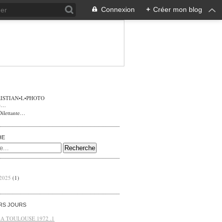
Connexion
+
Créer mon blog
ISTIAN•L•PHOTO
Dilettante…
HE
 2025
(1)
ERS JOURS
 A TOULOUSE 1972 .1