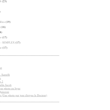
8
(23)
)
Bêtes
(19)
(18)
8)
er
(17)
8 - SEMFLEX
(17)
te
(17)
et
 Santelli
n
n 2
ulin Jacob
vue photo en ligne
Quinzoni
r (Une photo par jour éloigne le Docteur)