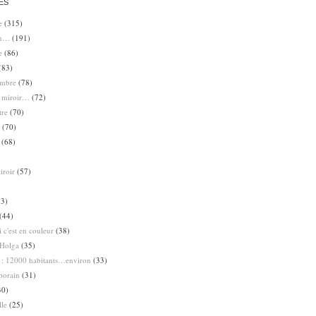
ES
e
(315)
en…
(191)
e
(86)
(83)
ombre
(78)
e miroir…
(72)
tre
(70)
(70)
(68)
iroir
(57)
3)
(44)
 c'est en couleur
(38)
Holga
(35)
 : 12000 habitants…environ
(33)
porain
(31)
30)
lle
(25)