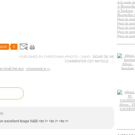
A la sortie 
A Montpelli
A Toulouse
Montpellier 
Quoi de neuf
Quoi de neuf
Quoi de neuf
Quoi de neuf
Quoi de neuf
post
0
PUBLISHED BY CHRISTIAN•L•PHOTO
-
DANS
SIGNE DE VIE
COMMENTER CET ARTICLE
…
Album -
Interlude
MA FENÊTRE #32
VOISINAGE # >>
Album - ST
GAUDEN
06
n excellent tirage N&B.<br /> <br /> <br />