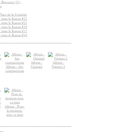
de Boussens (31)
er
Place de la Comédie
 dans le Kansai #22
 dans le Kansai #21
 dans le Kansai #20
 dans le Kansai #17
 dans le Kansai #16
Album -
Album -
Album - Art-
Chantier
Vitrines-2
contemporain
-
S
Album - Pour-
le-moment-
tout-va-bien