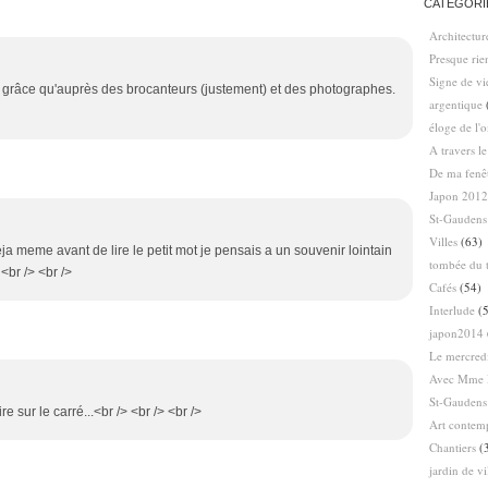
CATÉGORI
Architectur
Presque ri
Signe de vi
s grâce qu'auprès des brocanteurs (justement) et des photographes.
argentique
éloge de l'
A travers l
De ma fenê
Japon 2012
St-Gaudens
Villes
(63)
ja meme avant de lire le petit mot je pensais a un souvenir lointain
tombée du t
 <br /> <br />
Cafés
(54)
Interlude
(5
japon2014
Le mercredi
Avec Mme 
St-Gaudens
ire sur le carré...<br /> <br /> <br />
Art contem
Chantiers
(
jardin de vi