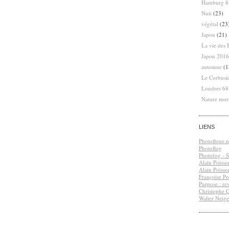
Hamburg 8
Nuit
(23)
végétal
(23
Japon
(21)
La vie des 
Japon 2016
automne
(1
Le Corbusi
Londres 6
Nature mor
LIENS
Photofloue.n
Photoflog
Photofog - S.
Alain Poisso
Alain Poisso
Françoise Po
Purpose : re
Christophe 
Walter Neige