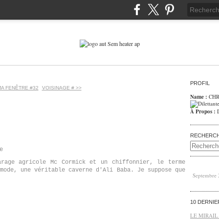
PROFIL
MA FENÊTRE #32
VOISINAGE # >>
Name :
CHR
À Propos :
RECHERC
e
arage agricole Mc Cormick et un chiffonnier, le terme
mode, une véritable caverne d'Ali Baba. Je suppose que
Septembre
10 DERNI
LE MIRAIL