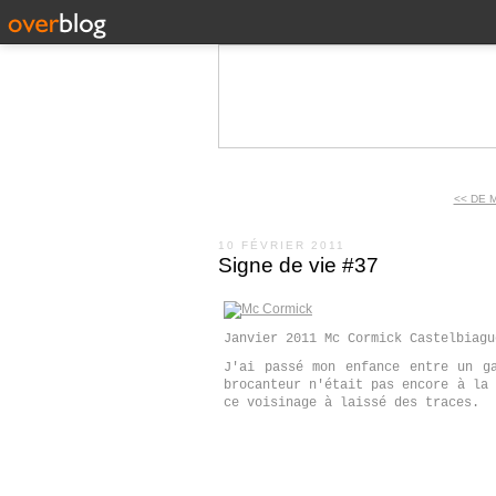
<< DE 
10 FÉVRIER 2011
Signe de vie #37
Janvier 2011 Mc Cormick Castelbiagu
J'ai passé mon enfance entre un g
brocanteur n'était pas encore à la 
ce voisinage à laissé des traces.