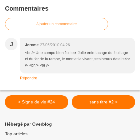
Commentaires
Ajouter un commentaire
J
Jerome
27/06/2010 04:26
<br /> Une compo bien ficelee. Jolie entrelacage du feuillage
et du fer de la rampe, le mort et le vivant, tres beaux details<br
/> <br /> <br />
Répondre
< Signe de vie #24
sans titre #2 >
Hébergé par Overblog
Top articles