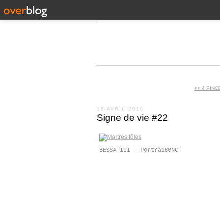
<< 4 PINC
18 AVRIL 2010
Signe de vie #22
BESSA III - Portra160NC