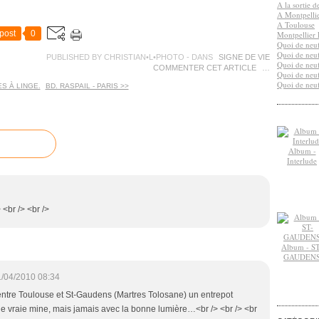
A la sortie 
A Montpelli
A Toulouse
post
0
Montpellier 
Quoi de neuf
Quoi de neuf
PUBLISHED BY CHRISTIAN•L•PHOTO
-
DANS
SIGNE DE VIE
Quoi de neuf
COMMENTER CET ARTICLE
…
Quoi de neuf
Quoi de neuf
ES À LINGE.
BD. RASPAIL - PARIS >>
Album -
Interlude
 <br /> <br />
Album - ST
GAUDEN
/04/2010 08:34
e entre Toulouse et St-Gaudens (Martres Tolosane) un entrepot
ne vraie mine, mais jamais avec la bonne lumière…<br /> <br /> <br