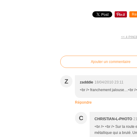
Re
<< 4 PINC
commentaires
Ajouter un commentaire
Z
zadddie
18/04/2010 23:11
<br /> franchement jalouse....<br />
Répondre
C
CHRISTIAN•L•PHOTO
21
<br /> <br /> Sur la rout
métallique qui a brulé. U