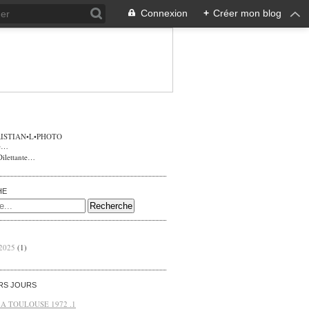
Connexion
+
Créer mon blog
ISTIAN•L•PHOTO
Dilettante…
HE
 2025
(1)
ERS JOURS
 A TOULOUSE 1972 .1