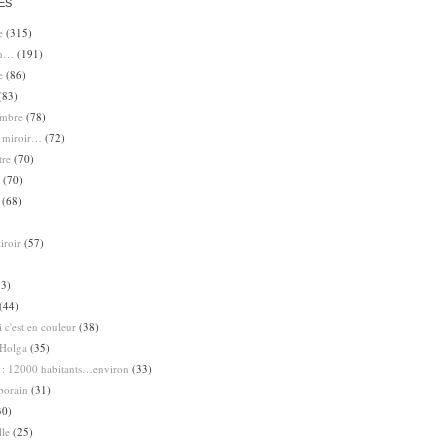
ES
e
(315)
en…
(191)
e
(86)
(83)
ombre
(78)
e miroir…
(72)
tre
(70)
(70)
(68)
iroir
(57)
3)
(44)
 c'est en couleur
(38)
Holga
(35)
 : 12000 habitants…environ
(33)
porain
(31)
30)
lle
(25)