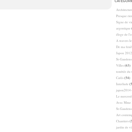
CATÉGORI
Architectur
Presque ri
Signe de vi
argentique
éloge de l'
A travers l
De ma fenê
Japon 2012
St-Gaudens
Villes
(63)
tombée du t
Cafés
(54)
Interlude
(5
japon2014
Le mercredi
Avec Mme 
St-Gaudens
Art contem
Chantiers
(
jardin de vi