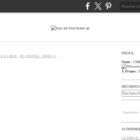
PROFIL
ES À LINGE.
BD. RASPAIL - PARIS >>
Name :
CHR
À Propos :
RECHERC
Septembre
10 DERNI
LE MIRAIL