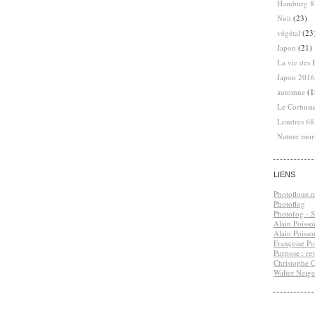
Hamburg 8
Nuit
(23)
végétal
(23
Japon
(21)
La vie des 
Japon 2016
automne
(1
Le Corbusi
Londres 6
Nature mor
LIENS
Photofloue.n
Photoflog
Photofog - S.
Alain Poisso
Alain Poisso
Françoise Po
Purpose : re
Christophe 
Walter Neige