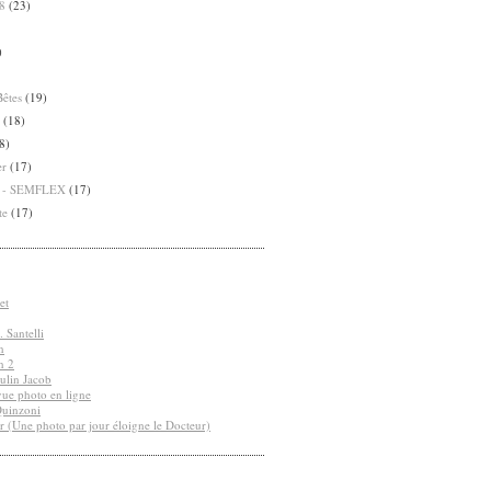
8
(23)
)
Bêtes
(19)
(18)
8)
er
(17)
8 - SEMFLEX
(17)
te
(17)
et
 Santelli
n
n 2
ulin Jacob
vue photo en ligne
Quinzoni
r (Une photo par jour éloigne le Docteur)