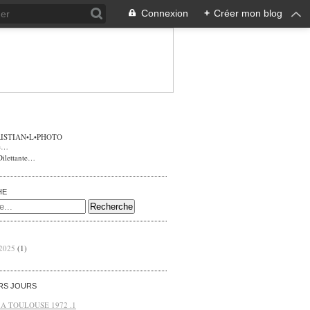
Connexion
+
Créer mon blog
ISTIAN•L•PHOTO
Dilettante…
HE
 2025
(1)
ERS JOURS
 A TOULOUSE 1972 .1