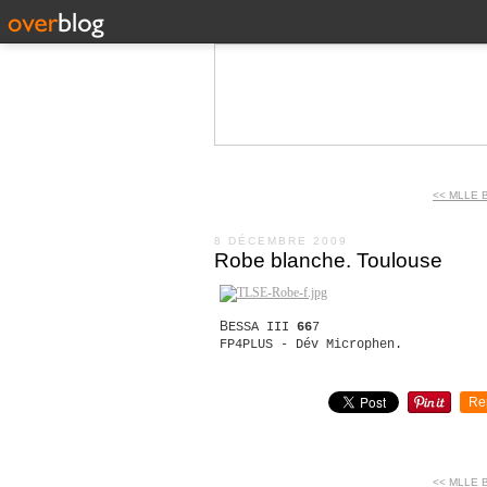
<< MLLE B
8 DÉCEMBRE 2009
Robe blanche. Toulouse
B
ESSA III
66
7
FP4PLUS - Dév Microphen.
Re
<< MLLE B