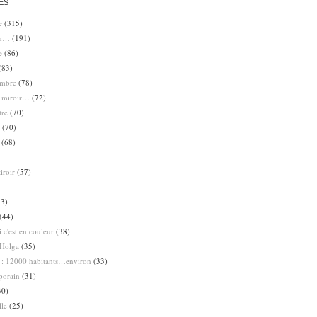
ES
e
(315)
en…
(191)
e
(86)
(83)
ombre
(78)
e miroir…
(72)
tre
(70)
(70)
(68)
iroir
(57)
3)
(44)
 c'est en couleur
(38)
Holga
(35)
 : 12000 habitants…environ
(33)
porain
(31)
30)
lle
(25)