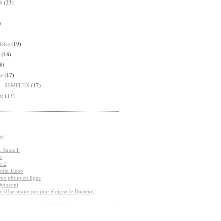
8
(23)
)
Bêtes
(19)
(18)
8)
er
(17)
8 - SEMFLEX
(17)
te
(17)
et
 Santelli
n
n 2
ulin Jacob
vue photo en ligne
Quinzoni
r (Une photo par jour éloigne le Docteur)