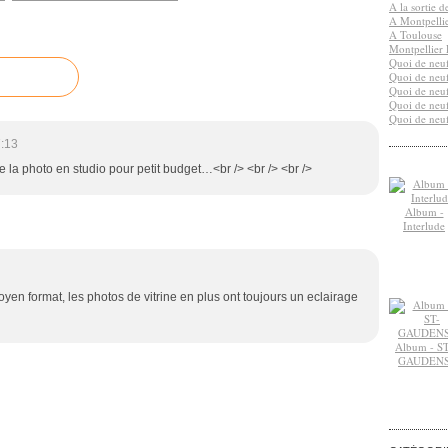
A la sortie 
A Montpelli
A Toulouse
Montpellier 
Quoi de neuf
Quoi de neuf
Quoi de neuf
Quoi de neuf
Quoi de neuf
:13
e la photo en studio pour petit budget…<br /> <br /> <br />
Album -
Interlude
oyen format, les photos de vitrine en plus ont toujours un eclairage
Album - ST
GAUDEN