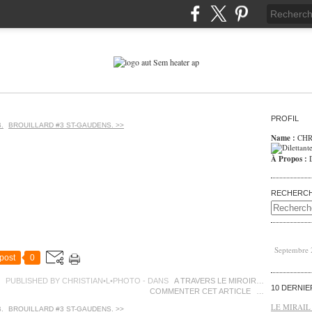
PROFIL
.
BROUILLARD #3 ST-GAUDENS. >>
Name :
CHR
À Propos :
RECHERC
Septembre
post
0
PUBLISHED BY CHRISTIAN•L•PHOTO
-
DANS
A TRAVERS LE MIROIR…
10 DERNI
COMMENTER CET ARTICLE
…
LE MIRAIL
.
BROUILLARD #3 ST-GAUDENS. >>