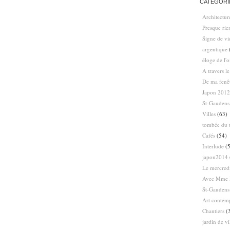
CATÉGORI
Architectur
Presque ri
Signe de vi
argentique
éloge de l'
A travers l
De ma fenê
Japon 2012
St-Gaudens
Villes
(63)
tombée du t
Cafés
(54)
Interlude
(5
japon2014
Le mercredi
Avec Mme 
St-Gaudens
Art contem
Chantiers
(
jardin de vi