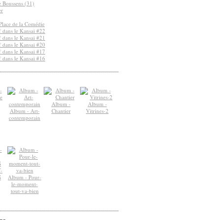
de Boussens (31)
er
Place de la Comédie
 dans le Kansai #22
 dans le Kansai #21
 dans le Kansai #20
 dans le Kansai #17
 dans le Kansai #16
Album -
Album -
Album - Art-
Chantier
Vitrines-2
contemporain
-
S
Album - Pour-
le-moment-
tout-va-bien