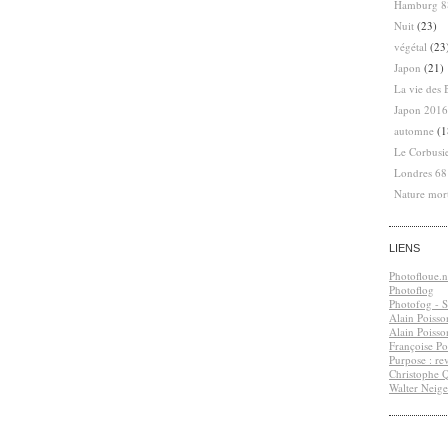
Hamburg 8
Nuit
(23)
végétal
(23
Japon
(21)
La vie des 
Japon 2016
automne
(1
Le Corbusi
Londres 6
Nature mor
LIENS
Photofloue.n
Photoflog
Photofog - S.
Alain Poisso
Alain Poisso
Françoise Po
Purpose : re
Christophe 
Walter Neige