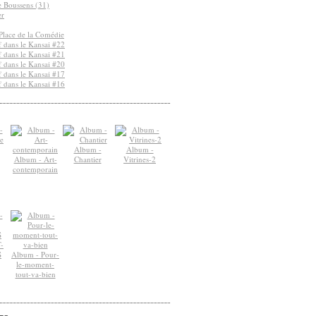
de Boussens (31)
er
Place de la Comédie
 dans le Kansai #22
 dans le Kansai #21
 dans le Kansai #20
 dans le Kansai #17
 dans le Kansai #16
Album -
Album -
Album - Art-
Chantier
Vitrines-2
contemporain
-
S
Album - Pour-
le-moment-
tout-va-bien