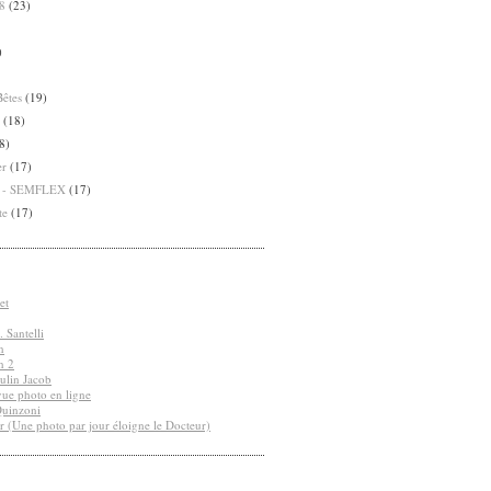
8
(23)
)
Bêtes
(19)
(18)
8)
er
(17)
8 - SEMFLEX
(17)
te
(17)
et
 Santelli
n
n 2
ulin Jacob
vue photo en ligne
Quinzoni
r (Une photo par jour éloigne le Docteur)