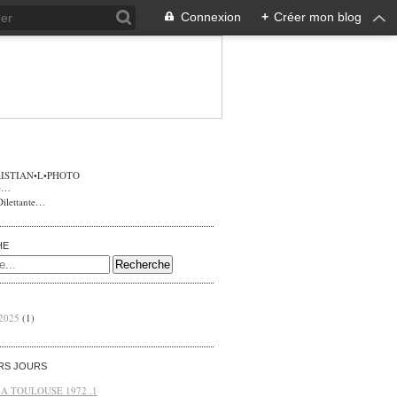
Connexion
+
Créer mon blog
ISTIAN•L•PHOTO
Dilettante…
HE
 2025
(1)
ERS JOURS
 A TOULOUSE 1972 .1