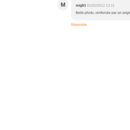
M
mig93
01/02/2012 13:11
Belle photo, renforcée par un angle
Répondre