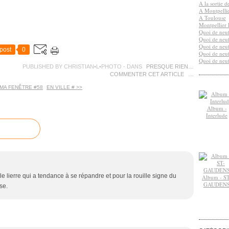
A la sortie 
A Montpelli
A Toulouse
Montpellier 
Quoi de neuf
Quoi de neuf
Quoi de neuf
post
0
Quoi de neuf
Quoi de neuf
PUBLISHED BY CHRISTIAN•L•PHOTO
-
DANS
PRESQUE RIEN…
COMMENTER CET ARTICLE
…
 MA FENÊTRE #58
EN VILLE # >>
Album -
Interlude
e lierre qui a tendance à se répandre et pour la rouille signe du
Album - ST
GAUDEN
se.