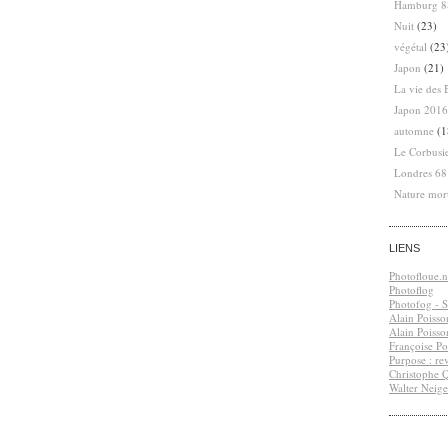
Hamburg 8
Nuit
(23)
végétal
(23
Japon
(21)
La vie des 
Japon 2016
automne
(1
Le Corbusi
Londres 6
Nature mor
LIENS
Photofloue.n
Photoflog
Photofog - S.
Alain Poisso
Alain Poisso
Françoise Po
Purpose : re
Christophe 
Walter Neige