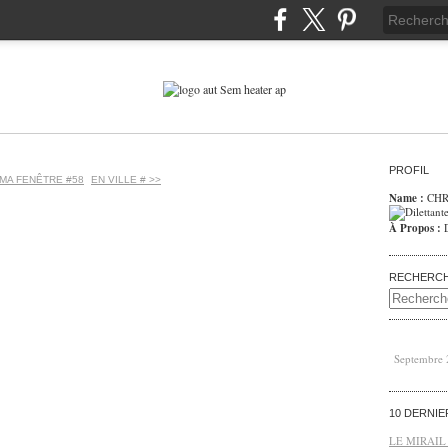
PROFIL
 MA FENÊTRE #58
EN VILLE # >>
Name :
CHR
À Propos :
RECHERC
Septembre
10 DERNI
LE MIRAIL