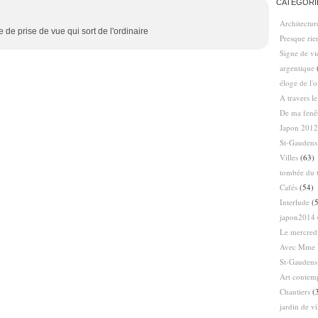
CATÉGORI
Architectur
 de prise de vue qui sort de l'ordinaire
Presque ri
Signe de vi
argentique
éloge de l'
A travers l
De ma fenê
Japon 2012
St-Gaudens
Villes
(63)
tombée du t
Cafés
(54)
Interlude
(5
japon2014
Le mercredi
Avec Mme 
St-Gaudens
Art contem
Chantiers
(
jardin de vi