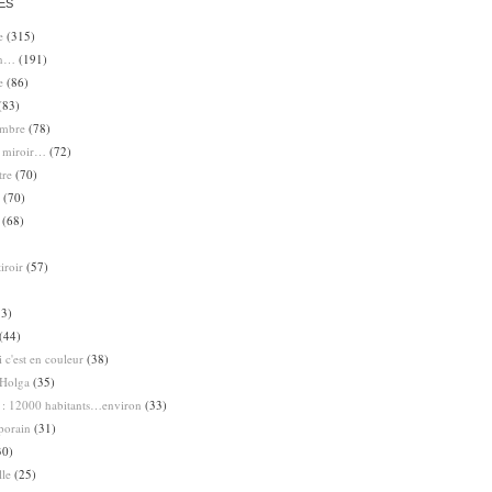
ES
e
(315)
en…
(191)
e
(86)
(83)
ombre
(78)
e miroir…
(72)
tre
(70)
(70)
(68)
iroir
(57)
3)
(44)
 c'est en couleur
(38)
Holga
(35)
 : 12000 habitants…environ
(33)
porain
(31)
30)
lle
(25)