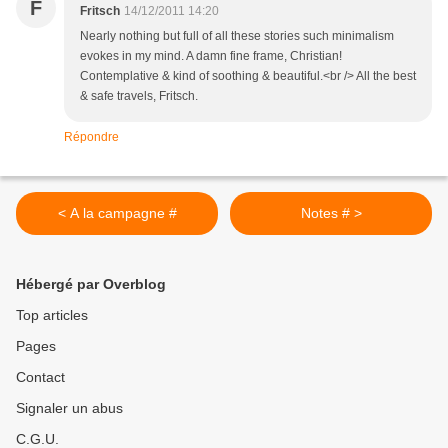
F
Fritsch
14/12/2011 14:20
Nearly nothing but full of all these stories such minimalism
evokes in my mind. A damn fine frame, Christian!
Contemplative & kind of soothing & beautiful.<br /> All the best
& safe travels, Fritsch.
Répondre
< A la campagne #
Notes # >
Hébergé par Overblog
Top articles
Pages
Contact
Signaler un abus
C.G.U.