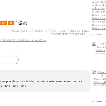
A la sortie 
A Montpelli
A Toulouse
Montpellier 
Quoi de neuf
Quoi de neuf
Quoi de neuf
post
0
Quoi de neuf
Quoi de neuf
PUBLISHED BY CHRISTIAN•L•PHOTO
-
DANS
PRESQUE RIEN…
COMMENTER CET ARTICLE
…
#
ELOGE DE L'OMBRE #… À LA MER >>
Album -
Interlude
me plaît (le mot est faible). Le ralentit est-il réservé au cinéma ?
Album - ST
GAUDEN
e.<br /> <br /> <br />