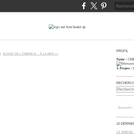
PROFIL
#
ELOGE DE L'OMBRE #… À LA MER >>
Name :
CHR
À Propos :
RECHERC
Septembre
10 DERNI
LE MIRAIL