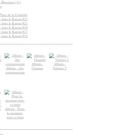
de Boussens (31)
er
Place de la Comédie
 dans le Kansai #22
 dans le Kansai #21
 dans le Kansai #20
 dans le Kansai #17
 dans le Kansai #16
Album -
Album -
Album - Art-
Chantier
Vitrines-2
contemporain
-
S
Album - Pour-
le-moment-
tout-va-bien