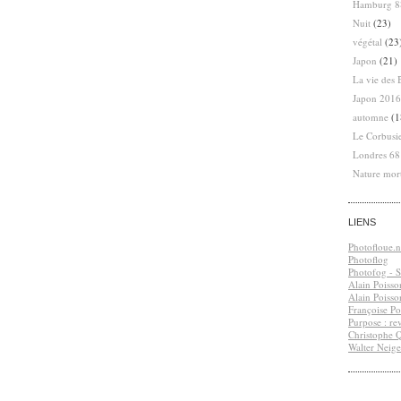
Hamburg 8
Nuit
(23)
végétal
(23
Japon
(21)
La vie des 
Japon 2016
automne
(1
Le Corbusi
Londres 6
Nature mor
LIENS
Photofloue.n
Photoflog
Photofog - S.
Alain Poisso
Alain Poisso
Françoise Po
Purpose : re
Christophe 
Walter Neige