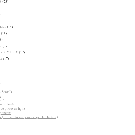
8
(23)
)
Bêtes
(19)
(18)
8)
er
(17)
8 - SEMFLEX
(17)
te
(17)
et
 Santelli
n
n 2
ulin Jacob
vue photo en ligne
Quinzoni
r (Une photo par jour éloigne le Docteur)