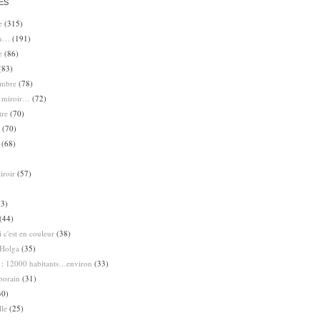
ES
e
(315)
en…
(191)
e
(86)
(83)
ombre
(78)
e miroir…
(72)
tre
(70)
(70)
(68)
iroir
(57)
3)
(44)
 c'est en couleur
(38)
Holga
(35)
 : 12000 habitants…environ
(33)
porain
(31)
30)
lle
(25)