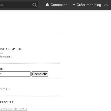
Connexion
+
Créer mon blog
ISTIAN•L•PHOTO
Dilettante…
HE
 2025
(1)
ERS JOURS
 A TOULOUSE 1972 .1