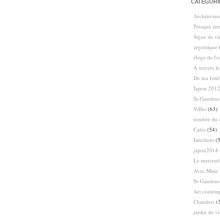
CATÉGORI
Architectur
Presque ri
Signe de vi
argentique
éloge de l'
A travers l
De ma fenê
Japon 2012
St-Gaudens
Villes
(63)
tombée du t
Cafés
(54)
Interlude
(5
japon2014
Le mercredi
Avec Mme 
St-Gaudens
Art contem
Chantiers
(
jardin de vi