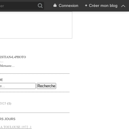
Connexion
+
Créer mon blog
ISTIAN•L•PHOTO
Dilettante…
HE
 2025
(1)
ERS JOURS
 A TOULOUSE 1972 .1