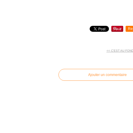
Re
<< C'EST AU FON
commentaires
Ajouter un commentaire