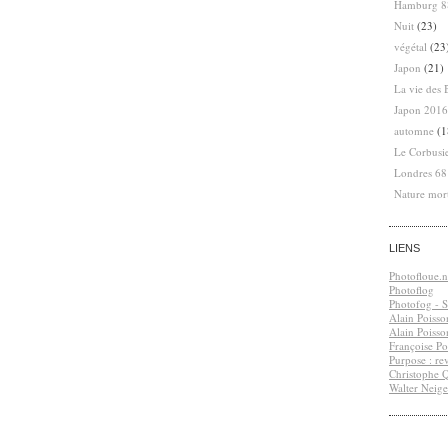
Hamburg 8
Nuit
(23)
végétal
(23
Japon
(21)
La vie des 
Japon 2016
automne
(1
Le Corbusi
Londres 6
Nature mor
LIENS
Photofloue.n
Photoflog
Photofog - S.
Alain Poisso
Alain Poisso
Françoise Po
Purpose : re
Christophe 
Walter Neige