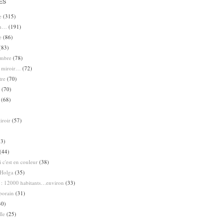
ES
e
(315)
en…
(191)
e
(86)
(83)
ombre
(78)
e miroir…
(72)
tre
(70)
(70)
(68)
iroir
(57)
3)
(44)
 c'est en couleur
(38)
Holga
(35)
 : 12000 habitants…environ
(33)
porain
(31)
30)
lle
(25)