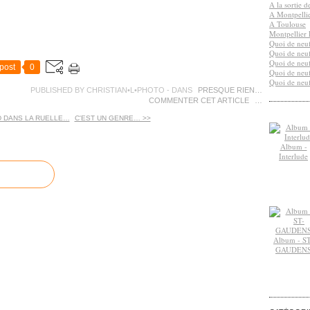
A la sortie 
A Montpelli
A Toulouse
Montpellier 
Quoi de neuf
Quoi de neuf
Quoi de neuf
post
0
Quoi de neuf
Quoi de neuf
PUBLISHED BY CHRISTIAN•L•PHOTO
-
DANS
PRESQUE RIEN…
COMMENTER CET ARTICLE
…
D DANS LA RUELLE…
C'EST UN GENRE… >>
Album -
Interlude
Album - ST
GAUDEN