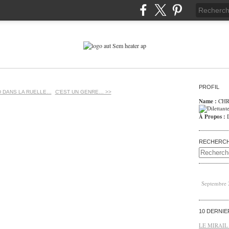
PROFIL
D DANS LA RUELLE…
C'EST UN GENRE… >>
Name :
CHR
À Propos :
RECHERC
Septembre
10 DERNI
LE MIRAIL