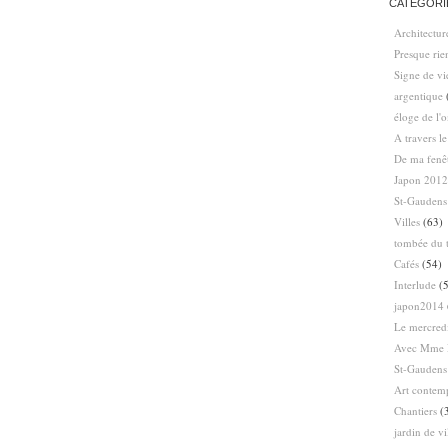
CATÉGORI
Architectur
Presque ri
Signe de vi
argentique
éloge de l'
A travers l
De ma fenê
Japon 2012
St-Gaudens
Villes
(63)
tombée du t
Cafés
(54)
Interlude
(5
japon2014
Le mercredi
Avec Mme 
St-Gaudens
Art contem
Chantiers
(
jardin de vi