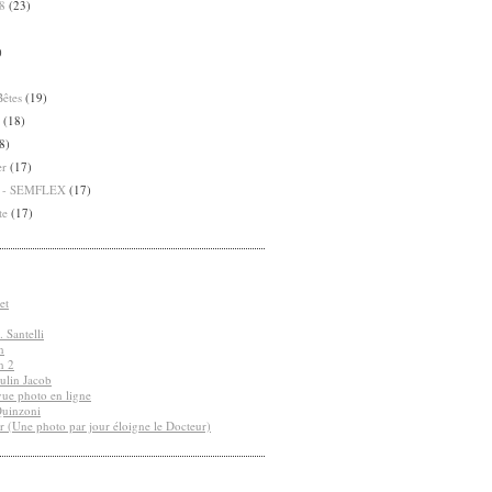
8
(23)
)
Bêtes
(19)
(18)
8)
er
(17)
8 - SEMFLEX
(17)
te
(17)
et
 Santelli
n
n 2
ulin Jacob
vue photo en ligne
Quinzoni
r (Une photo par jour éloigne le Docteur)