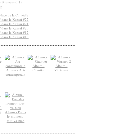
de Boussens (31)
er
Place de la Comédie
 dans le Kansai #22
 dans le Kansai #21
 dans le Kansai #20
 dans le Kansai #17
 dans le Kansai #16
Album -
Album -
Album - Art-
Chantier
Vitrines-2
contemporain
-
S
Album - Pour-
le-moment-
tout-va-bien