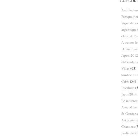
CATÉGORI
Architectur
Presque ri
Signe de vi
argentique
éloge de l'
A travers l
De ma fenê
Japon 2012
St-Gaudens
Villes
(63)
tombée du t
Cafés
(54)
Interlude
(5
japon2014
Le mercredi
Avec Mme 
St-Gaudens
Art contem
Chantiers
(
jardin de vi