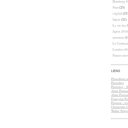
Hamburg 8
Nuit
(23)
végétal
(23
Japon
(21)
La vie des 
Japon 2016
automne
(1
Le Corbusi
Londres 6
Nature mor
LIENS
Photofloue.n
Photoflog
Photofog - S.
Alain Poisso
Alain Poisso
Françoise Po
Purpose : re
Christophe 
Walter Neige