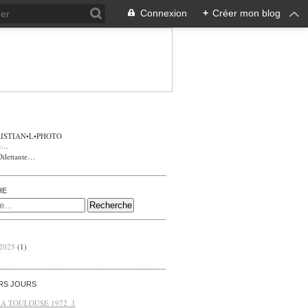
Connexion
+
Créer mon blog
ISTIAN•L•PHOTO
Dilettante…
HE
 2025
(1)
ERS JOURS
 A TOULOUSE 1972 .1