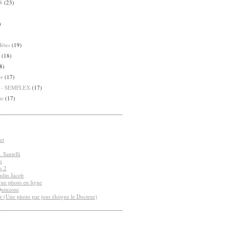
8
(23)
)
Bêtes
(19)
(18)
8)
er
(17)
8 - SEMFLEX
(17)
te
(17)
et
 Santelli
n
n 2
ulin Jacob
vue photo en ligne
Quinzoni
r (Une photo par jour éloigne le Docteur)