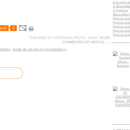
A la sortie 
A Montpelli
A Toulouse
Montpellier 
Quoi de neuf
Quoi de neuf
Quoi de neuf
post
0
Quoi de neuf
Quoi de neuf
PUBLISHED BY CHRISTIAN•L•PHOTO
-
DANS
VILLES
COMMENTER CET ARTICLE
…
HERMES
SIGNE DE VIE #35 ET CAUCHEMAR >>
Album -
Interlude
Album - ST
GAUDEN