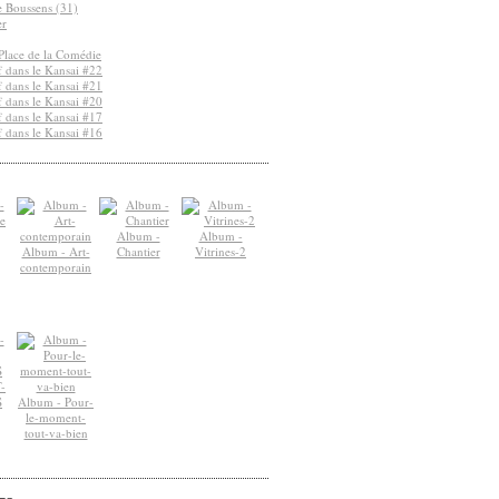
de Boussens (31)
er
Place de la Comédie
 dans le Kansai #22
 dans le Kansai #21
 dans le Kansai #20
 dans le Kansai #17
 dans le Kansai #16
Album -
Album -
Album - Art-
Chantier
Vitrines-2
contemporain
-
S
Album - Pour-
le-moment-
tout-va-bien