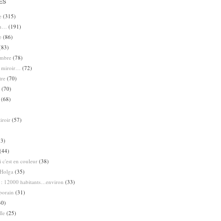
ES
e
(315)
en…
(191)
e
(86)
(83)
ombre
(78)
e miroir…
(72)
tre
(70)
(70)
(68)
iroir
(57)
3)
(44)
 c'est en couleur
(38)
Holga
(35)
 : 12000 habitants…environ
(33)
porain
(31)
30)
lle
(25)