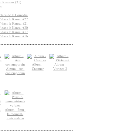
de Boussens (31)
er
Place de la Comédie
 dans le Kansai #22
 dans le Kansai #21
 dans le Kansai #20
 dans le Kansai #17
 dans le Kansai #16
Album -
Album -
Album - Art-
Chantier
Vitrines-2
contemporain
-
S
Album - Pour-
le-moment-
tout-va-bien