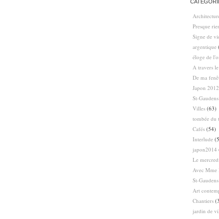
CATÉGORI
Architectur
Presque ri
Signe de vi
argentique
éloge de l'
A travers l
De ma fenê
Japon 2012
St-Gaudens
Villes
(63)
tombée du t
Cafés
(54)
Interlude
(5
japon2014
Le mercredi
Avec Mme 
St-Gaudens
Art contem
Chantiers
(
jardin de vi