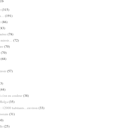
ES
e
(315)
en…
(191)
e
(86)
(83)
ombre
(78)
e miroir…
(72)
tre
(70)
(70)
(68)
iroir
(57)
3)
(44)
 c'est en couleur
(38)
Holga
(35)
 : 12000 habitants…environ
(33)
porain
(31)
30)
lle
(25)