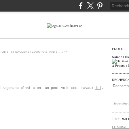
PROFIL
 TOITS
ST-GAUDENS : 12000 HABITANTS…... >>
Name :
CHR
À Propos :
RECHERC
d Segonzac plasticien. On peut voir ses travaux
ici
.
Septembre
10 DERNI
LE MIRAIL