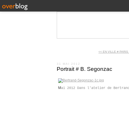
<< EN VILLE # PARIS
31 MAI 2012
Portrait # B. Segonzac
M
ai 2012 Dans l'atelier de Bertran