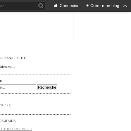
Connexion
+
Créer mon blog
ISTIAN•L•PHOTO
Dilettante…
HE
 2025
(1)
ERS JOURS
 A TOULOUSE 1972 .1