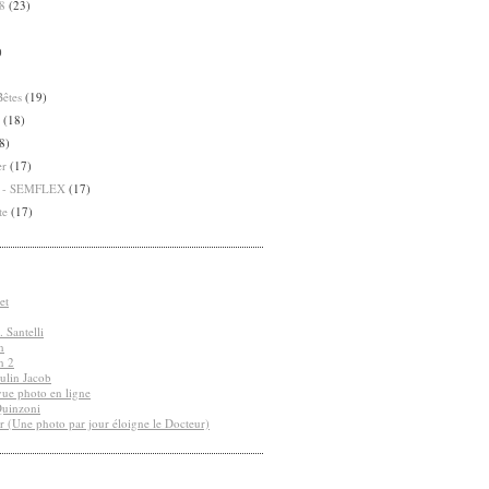
8
(23)
)
Bêtes
(19)
(18)
8)
er
(17)
8 - SEMFLEX
(17)
te
(17)
et
 Santelli
n
n 2
ulin Jacob
vue photo en ligne
Quinzoni
r (Une photo par jour éloigne le Docteur)