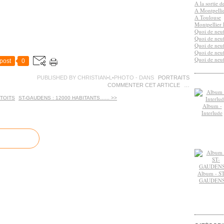
A la sortie 
A Montpelli
A Toulouse
Montpellier 
Quoi de neuf
Quoi de neuf
Quoi de neuf
Quoi de neuf
Quoi de neuf
post
0
PUBLISHED BY CHRISTIAN•L•PHOTO
-
DANS
PORTRAITS
COMMENTER CET ARTICLE
…
 TOITS
ST-GAUDENS : 12000 HABITANTS…... >>
Album -
Interlude
Album - ST
GAUDEN