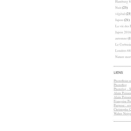
Hamburg 8
Nuit
(23)
végétal
(23
Japon
(21)
La vie des 
Japon 2016
automne
(1
Le Corbusi
Londres 6
Nature mor
LIENS
Photofloue.n
Photoflog
Photofog - S.
Alain Poisso
Alain Poisso
Françoise Po
Purpose : re
Christophe 
Walter Neige