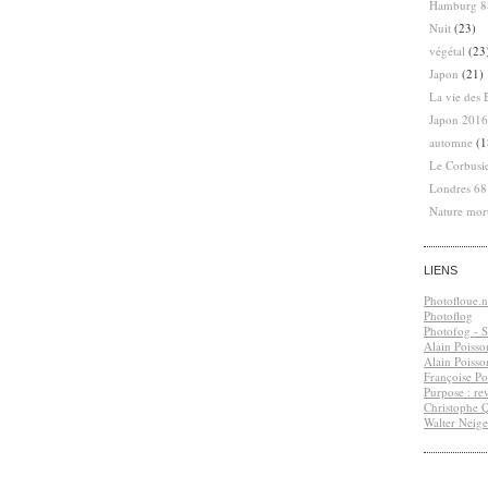
Hamburg 8
Nuit
(23)
végétal
(23
Japon
(21)
La vie des 
Japon 2016
automne
(1
Le Corbusi
Londres 6
Nature mor
LIENS
Photofloue.n
Photoflog
Photofog - S.
Alain Poisso
Alain Poisso
Françoise Po
Purpose : re
Christophe 
Walter Neige