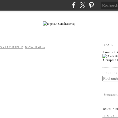
PROFIL
S # LA CHAPELLE
BLOW UP #2 >>
Name :
CHR
À Propos :
RECHERC
Septembre
10 DERNI
LE MIRAIL