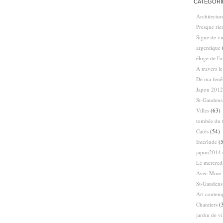
CATÉGORI
Architectur
Presque ri
Signe de vi
argentique
éloge de l'
A travers l
De ma fenê
Japon 2012
St-Gaudens
Villes
(63)
tombée du t
Cafés
(54)
Interlude
(5
japon2014
Le mercredi
Avec Mme 
St-Gaudens
Art contem
Chantiers
(
jardin de vi