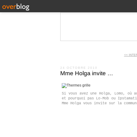
<< INTE
24 OCTOBRE 2010
Mme Holga invite …
Si vous avez une Holga, Lomo, où a
et pourquoi pas Lo-Mob ou Ipstamati
Mme Holga vous invite sur la commun