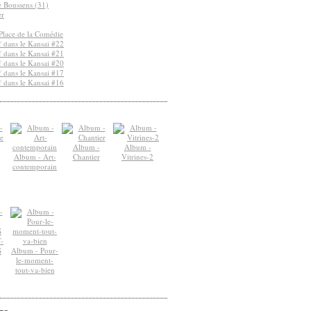
de Boussens (31)
er
Place de la Comédie
 dans le Kansai #22
 dans le Kansai #21
 dans le Kansai #20
 dans le Kansai #17
 dans le Kansai #16
Album -
Album -
Album - Art-
Chantier
Vitrines-2
contemporain
-
S
Album - Pour-
le-moment-
tout-va-bien