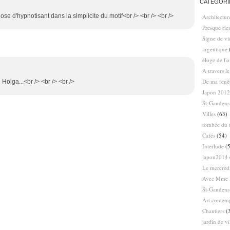
CATÉGORI
hose d'hypnotisant dans la simplicite du motif<br /> <br /> <br />
Architectur
Presque ri
Signe de vi
argentique
éloge de l'
A travers l
De ma fenê
 Holga...<br /> <br /> <br />
Japon 2012
St-Gaudens
Villes
(63)
tombée du t
Cafés
(54)
Interlude
(5
japon2014
Le mercredi
Avec Mme 
St-Gaudens
Art contem
Chantiers
(
jardin de vi