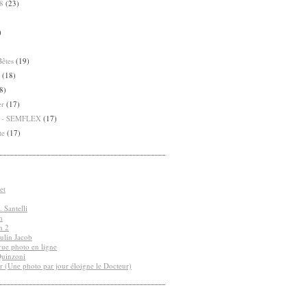
8
(23)
)
Bêtes
(19)
(18)
8)
er
(17)
8 - SEMFLEX
(17)
te
(17)
et
 Santelli
n
n 2
ulin Jacob
vue photo en ligne
Quinzoni
r (Une photo par jour éloigne le Docteur)