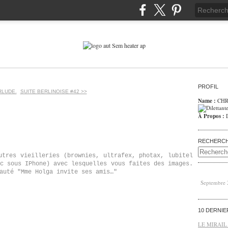
PROFIL
RLUDE.
SUITE BERLINOISE #42 >>
Name :
CHR
À Propos :
RECHERC
utres vieilleries (brownies, ultrafex, photax, lubitel
c sous IPhone) avec lesquelles vous faites des images.
auté "Mme Holga invite ses amis…"
Septembre
10 DERNI
LE MIRAIL