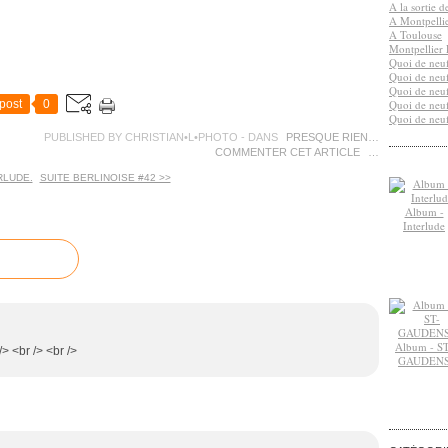
A la sortie 
A Montpelli
A Toulouse
Montpellier 
Quoi de neuf
Quoi de neuf
Quoi de neuf
post
0
Quoi de neuf
Quoi de neuf
PUBLISHED BY CHRISTIAN•L•PHOTO
-
DANS
PRESQUE RIEN…
COMMENTER CET ARTICLE
…
RLUDE.
SUITE BERLINOISE #42 >>
Album -
Interlude
Album - ST
/> <br /> <br />
GAUDEN