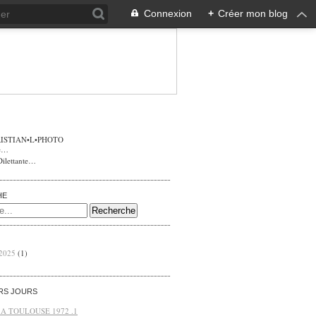
Connexion
+
Créer mon blog
ISTIAN•L•PHOTO
Dilettante…
HE
 2025
(1)
ERS JOURS
 A TOULOUSE 1972 .1