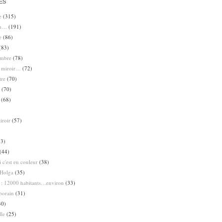
ES
e
(315)
en…
(191)
e
(86)
(83)
ombre
(78)
e miroir…
(72)
tre
(70)
(70)
(68)
iroir
(57)
3)
(44)
 c'est en couleur
(38)
Holga
(35)
 : 12000 habitants…environ
(33)
porain
(31)
30)
lle
(25)