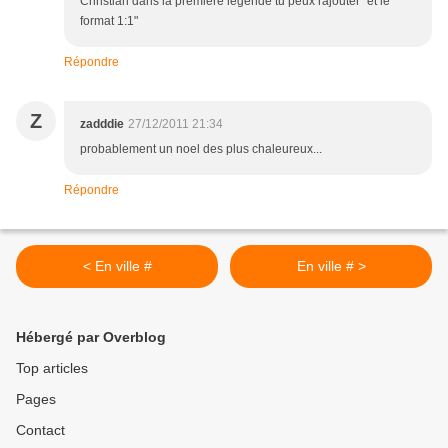
Christian dans la première légende tu peux rajouter "et le
format 1:1"
Répondre
Z
zadddie
27/12/2011 21:34
probablement un noel des plus chaleureux...
Répondre
< En ville #
En ville # >
Hébergé par Overblog
Top articles
Pages
Contact