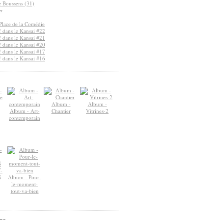
de Boussens (31)
er
Place de la Comédie
 dans le Kansai #22
 dans le Kansai #21
 dans le Kansai #20
 dans le Kansai #17
 dans le Kansai #16
Album -
Album -
Album - Art-
Chantier
Vitrines-2
contemporain
-
S
Album - Pour-
le-moment-
tout-va-bien