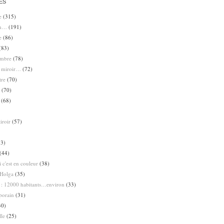
ES
e
(315)
en…
(191)
e
(86)
(83)
ombre
(78)
e miroir…
(72)
tre
(70)
(70)
(68)
iroir
(57)
3)
(44)
 c'est en couleur
(38)
Holga
(35)
 : 12000 habitants…environ
(33)
porain
(31)
30)
lle
(25)