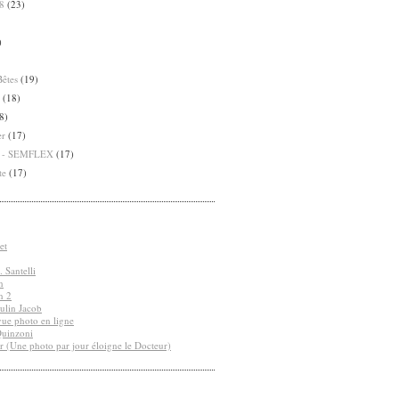
8
(23)
)
Bêtes
(19)
(18)
8)
er
(17)
8 - SEMFLEX
(17)
te
(17)
et
 Santelli
n
n 2
ulin Jacob
vue photo en ligne
Quinzoni
r (Une photo par jour éloigne le Docteur)