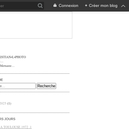
Connexion
+
Créer mon blog
ISTIAN•L•PHOTO
Dilettante…
HE
 2025
(1)
ERS JOURS
 A TOULOUSE 1972 .1