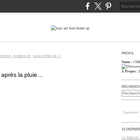
PROFIL
RIEN # - TARBES 65
SANS TITRE #9 >>
Name :
CHR
À Propos :
 après la pluie…
RECHERC
Septembre
10 DERNI
LE MIRAIL