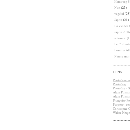
Hamburg 8
Nuit
(23)
végétal
(23
Japon
(21)
La vie des 
Japon 2016
automne
(1
Le Corbusi
Londres 6
Nature mor
LIENS
Photofloue.n
Photoflog
Photofog - S.
Alain Poisso
Alain Poisso
Françoise Po
Purpose : re
Christophe 
Walter Neige