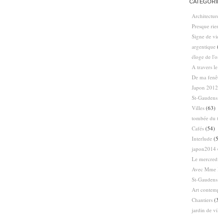
CATÉGORI
Architectur
Presque ri
Signe de vi
argentique
éloge de l'
A travers l
De ma fenê
Japon 2012
St-Gaudens
Villes
(63)
tombée du t
Cafés
(54)
Interlude
(5
japon2014
Le mercredi
Avec Mme 
St-Gaudens
Art contem
Chantiers
(
jardin de vi