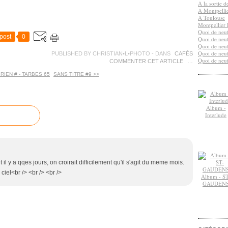
A la sortie 
A Montpelli
A Toulouse
Montpellier 
Quoi de neuf
post
0
Quoi de neuf
Quoi de neuf
Quoi de neuf
PUBLISHED BY CHRISTIAN•L•PHOTO
-
DANS
CAFÉS
Quoi de neuf
COMMENTER CET ARTICLE
…
RIEN # - TARBES 65
SANS TITRE #9 >>
Album -
Interlude
l y a qqes jours, on croirait difficilement qu'il s'agit du meme mois.
 ciel<br /> <br /> <br />
Album - ST
GAUDEN