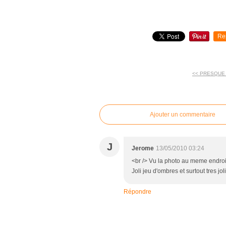
Re
<< PRESQUE 
commentaires
Ajouter un commentaire
J
Jerome
13/05/2010 03:24
<br /> Vu la photo au meme endroit i
Joli jeu d'ombres et surtout tres joli
Répondre