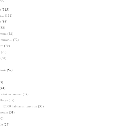
ES
e
(315)
en…
(191)
e
(86)
(83)
ombre
(78)
e miroir…
(72)
tre
(70)
(70)
(68)
iroir
(57)
3)
(44)
 c'est en couleur
(38)
Holga
(35)
 : 12000 habitants…environ
(33)
porain
(31)
30)
lle
(25)