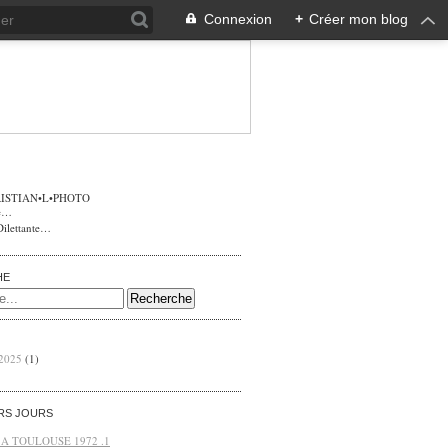
Connexion
+
Créer mon blog
ISTIAN•L•PHOTO
Dilettante…
HE
 2025
(1)
ERS JOURS
 A TOULOUSE 1972 .1