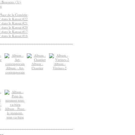
de Boussens (31)
er
Place de la Comédie
 dans le Kansai #22
 dans le Kansai #21
 dans le Kansai #20
 dans le Kansai #17
 dans le Kansai #16
Album -
Album -
Album - Art-
Chantier
Vitrines-2
contemporain
-
S
Album - Pour-
le-moment-
tout-va-bien