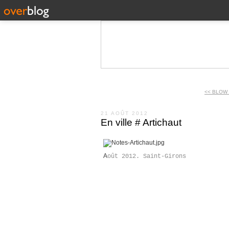
<< BLOW 
21 AOÛT 2012
En ville # Artichaut
A
oût 2012. Saint-Girons