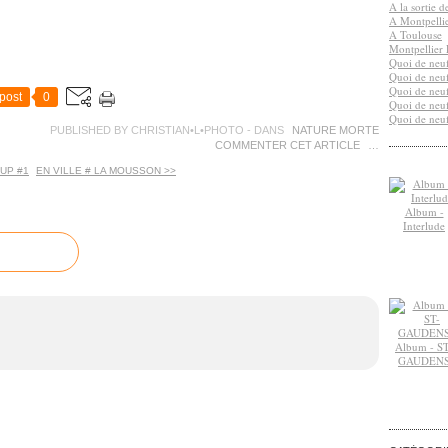
A la sortie 
A Montpelli
A Toulouse
Montpellier 
Quoi de neuf
Quoi de neuf
Quoi de neuf
post
0
Quoi de neuf
Quoi de neuf
PUBLISHED BY CHRISTIAN•L•PHOTO
-
DANS
NATURE MORTE
COMMENTER CET ARTICLE
…
UP #1
EN VILLE # LA MOUSSON >>
Album -
Interlude
Album - ST
GAUDEN