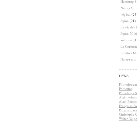
Hamburg 8
Nuit
(23)
végétal
(23
Japon
(21)
La vie des 
Japon 2016
automne
(1
Le Corbusi
Londres 6
Nature mor
LIENS
Photofloue.n
Photoflog
Photofog - S.
Alain Poisso
Alain Poisso
Françoise Po
Purpose : re
Christophe 
Walter Neige