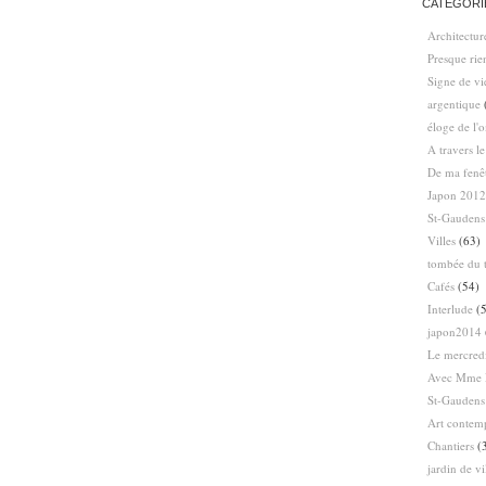
CATÉGORI
Architectur
Presque ri
Signe de vi
argentique
éloge de l'
A travers l
De ma fenê
Japon 2012
St-Gaudens
Villes
(63)
tombée du t
Cafés
(54)
Interlude
(5
japon2014
Le mercredi
Avec Mme 
St-Gaudens
Art contem
Chantiers
(
jardin de vi