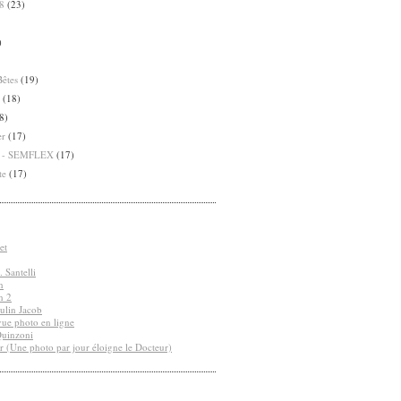
8
(23)
)
Bêtes
(19)
(18)
8)
er
(17)
8 - SEMFLEX
(17)
te
(17)
et
 Santelli
n
n 2
ulin Jacob
vue photo en ligne
Quinzoni
r (Une photo par jour éloigne le Docteur)