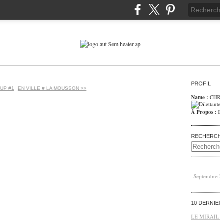
PROFIL
UP #1
EN VILLE # LA MOUSSON >>
Name :
CHR
À Propos :
RECHERC
Septembre
10 DERNI
LE MIRAIL